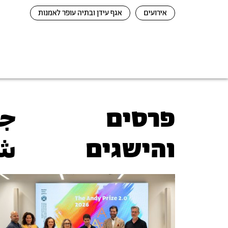
אירועים
אגף עידן ובתיה עופר לאמנות
פרסים
جو
והישגים
ش