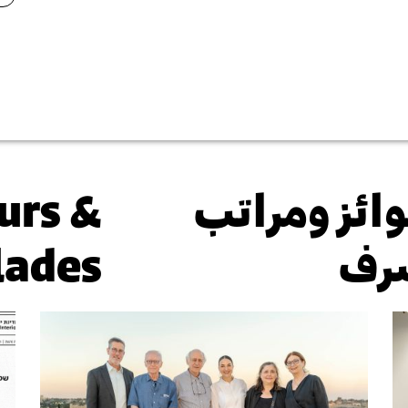
ائز ومراتب
urs &
رف
lades