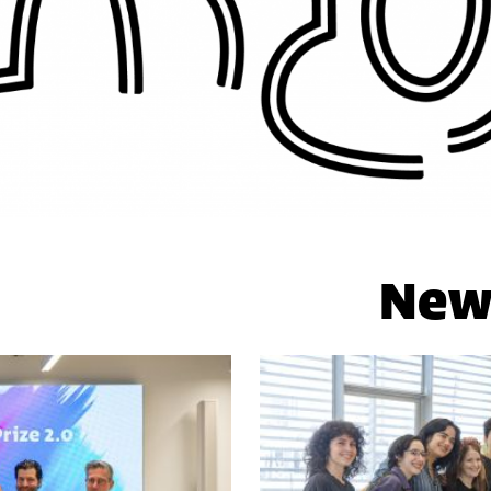
מה >>
תואר שנ
New