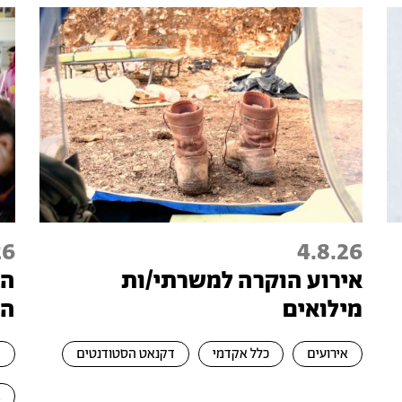
26
4.8.26
אירוע הוקרה למשרתי/ות
הי
מילואים
הת
אירועים
כלל אקדמי
דקנאט הסטודנטים
ה
א