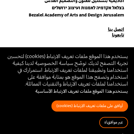
أكاديمية بتسلئيل للفنون والتصميم القدس
בצלאל אקדמיה לאמנות ועיצוב ירושלים
Bezalel Academy of Arts and Design Jerusalem
للاتصال
اتصل بنا
تابعونا
بنا
انضم\ي لنشرتنا البريدية (نيوزلتر)
يستخدم هذا الموقع ملفات تعريف الارتباط (
cookies
) لتحسين
تجربة التصفح لديك. توضّح سياسة الخصوصية لدينا كيفية
أدخل\ي عنوان الإيميل
استخدامنا وتطبيقنا لملفات تعريف الارتباط. استمرارك في
بالانضمام، أنت توافق على
سياسة الخصوصية
و
شروط الاستخدام
الخاصة ببتسلئيل
استخدام وتصفح هذا الموقع هو بمثابة موافقة على
استخدامنا لملفات تعريف الارتباط والتقنيات المماثلة.
يستخدم هذا الموقع ملفات تعريف الارتباط الأساسية
بيان إمكانية الوصول (Accessibility Statement)
سياسة الخصوصية
شروط الاستخدام
أوافق على ملفات تعريف الارتباط (cookies)
غير موافق\ة