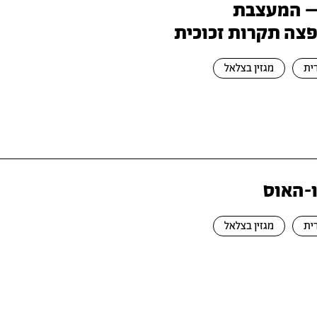
– המעצבת
צה תקרות זכוכית
ית
מגזין בצלאל
-האוס
ית
מגזין בצלאל