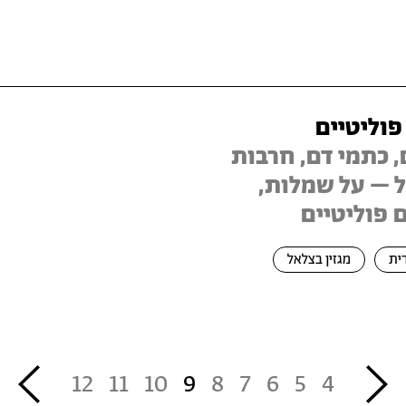
וליטיים
 כתמי דם, חרבות
ל – על שמלות,
 פוליטיים
ית
מגזין בצלאל
››
‹‹
12
11
10
9
8
7
6
5
4