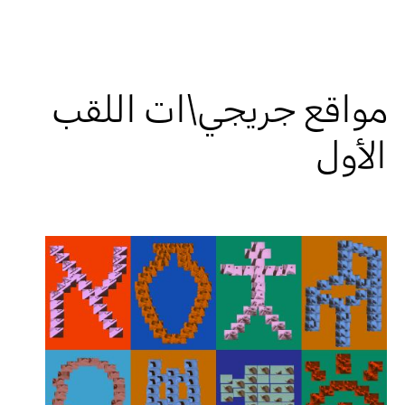
مواقع جريجي\ات اللقب
الأول