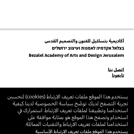
أكاديمية بتسلئيل للفنون والتصميم القدس
בצלאל אקדמיה לאמנות ועיצוב ירושלים
Bezalel Academy of Arts and Design Jerusalem
للاتصال
اتصل بنا
تابعونا
بنا
انضم\ي لنشرتنا البريدية (نيوزلتر)
يستخدم هذا الموقع ملفات تعريف الارتباط (
cookies
) لتحسين
تجربة التصفح لديك. توضّح سياسة الخصوصية لدينا كيفية
أدخل\ي عنوان الإيميل
استخدامنا وتطبيقنا لملفات تعريف الارتباط. استمرارك في
بالانضمام، أنت توافق على
سياسة الخصوصية
و
شروط الاستخدام
الخاصة ببتسلئيل
استخدام وتصفح هذا الموقع هو بمثابة موافقة على
استخدامنا لملفات تعريف الارتباط والتقنيات المماثلة.
يستخدم هذا الموقع ملفات تعريف الارتباط الأساسية