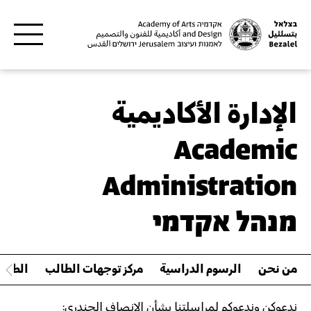
Skip to main content
الإدارة الأكاديمية
Academic
Administration
מנהל אקדמי
من نحن
الرسوم الدراسية
مركز توجهات الطالب
الطاقم
ندعوكن وندعوكم لمراسلتنا بشأن الإنصاف الجندري
: