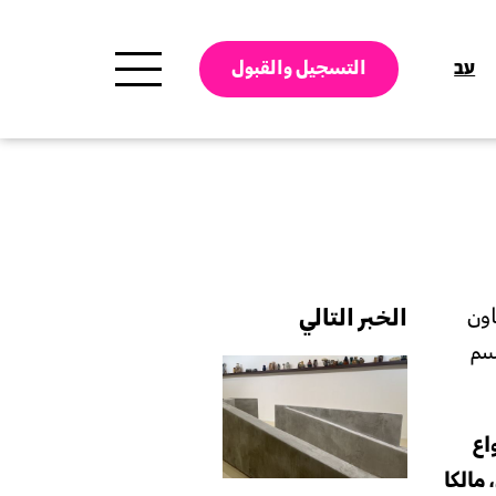
עב
التسجيل والقبول
اون
الخبر التالي
سم
اع
مالكا