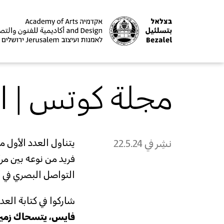
مجلة كوتس | الع
نشِر في
22.5.24
يتناول العدد الأول م
فريد من نوعه بين مر
التواصل البصري في أ
شاركوا في كتابة العد
فايس، يتسحاك زمير،