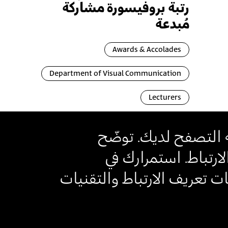
رتبة بروفيسورة مشاركة
مُبدعة
Awards & Accolades
Department of Visual Communication
Lecturers
 التصفح لديك. توضّح
رتباط. استمرارك في
لتر)
 تعريف الارتباط والتقنيات