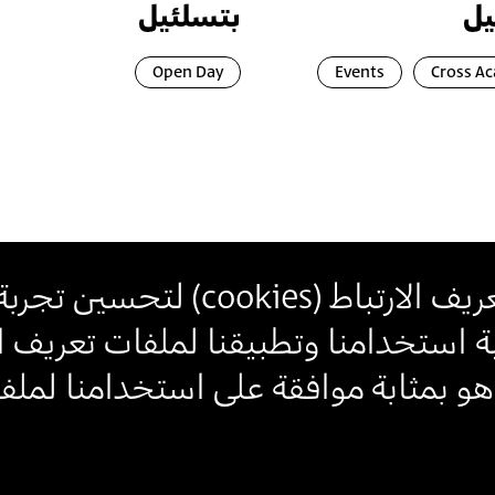
يل
بتسلئيل
Open Day
Events
Cross A
يف الارتباط (
cookies
) لتحسين تجربة
استخدامنا وتطبيقنا لملفات تعريف الا
للاتصال
اتصل بنا
انضم\ي لنشرتنا البريدية (نيوز
 بمثابة موافقة على استخدامنا لملفات
تابعونا
بنا
أدخل\ي عنوان الإيميل
بالانضمام، أنت توافق على
سياسة الخصوصية
و
شروط الاستخدام
الخاصة ببتسلئيل