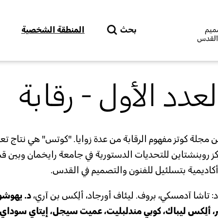
Skip to main content
بحث
المنطقة الشخصية
دد الأول - رقابة
ن مجلة كوتز مفهوم الرقابة من عدة زوايا. "كوتس" هي نتاج تع
كز روبنشتاين للتحديات الدستورية في جامعة رايخمان وبين ق
كاديمية بتسلئيل للفنون والتصميم في القدس.
د:
تاشا آدمسكي، بروف. ليئاف أورجاد، ألِكس بن آري،
د. يهوشو
 ألِكس ليباك، كوبي مندلبليت، عميت سيجل، إيتاي سوداي، 