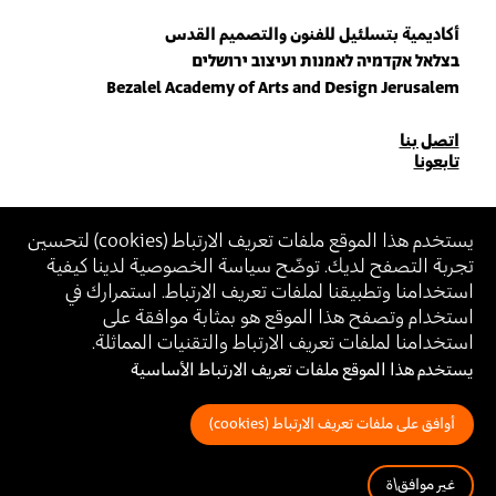
أكاديمية بتسلئيل للفنون والتصميم القدس
בצלאל אקדמיה לאמנות ועיצוב ירושלים
Bezalel Academy of Arts and Design Jerusalem
للاتصال
اتصل بنا
تابعونا
بنا
انضم\ي لنشرتنا البريدية (نيوزلتر)
يستخدم هذا الموقع ملفات تعريف الارتباط (
cookies
) لتحسين
تجربة التصفح لديك. توضّح سياسة الخصوصية لدينا كيفية
أدخل\ي عنوان الإيميل
استخدامنا وتطبيقنا لملفات تعريف الارتباط. استمرارك في
بالانضمام، أنت توافق على
سياسة الخصوصية
و
شروط الاستخدام
الخاصة ببتسلئيل
استخدام وتصفح هذا الموقع هو بمثابة موافقة على
استخدامنا لملفات تعريف الارتباط والتقنيات المماثلة.
يستخدم هذا الموقع ملفات تعريف الارتباط الأساسية
بيان إمكانية الوصول (Accessibility Statement)
سياسة الخصوصية
شروط الاستخدام
أوافق على ملفات تعريف الارتباط (cookies)
غير موافق\ة