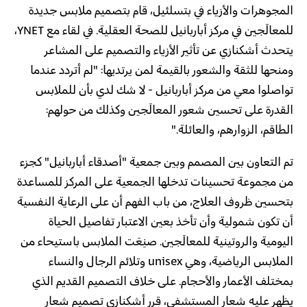
المجوهرات والأزياء في بتسلئيل، قام بتصميم ملابس جديدة
للمعالَجين في مركز أباربانيل للصحة العقلية. في لقاء مع YNET،
يتحدث أشكنازي عن تأثير الأزياء والتصميم على المشاعر
ومنحها للثقة والشعور بالقيمة لمن يرتديها: "لم أتردد عندما
تواصلوا معي من مركز أباربانيل - لا شك لدي بأن للملابس
القدرة على تحسين شعور المعالَجين وكذلك من حولهم:
الطاقم، الزوارهم، والعائلة."
تم التعاون بين المصمم وبين جمعية "أصدقاء أباربانيل" كجزء
من مجموعة تحسينات تدخلها الجمعية على المركز للمساعدة
بتحسين ظروف العلاج، من باب الفهم أن على الرعاية النفسية
أن تكون شمولية وأن تأخذ بعين الاعتبار تفاصيل الحياة
اليومية والروتينية للمعالَجين. صنِعَت الملابس باستيحاء من
الملابس الرياضية، وهي unisex وتلائم الرجال والنساء
بمختلف الأعمار والأحجام. على خلاف التصميم القديم الذي
يظهر عليه شعار المستشفى، قرر أشكنازي تصميم شعار