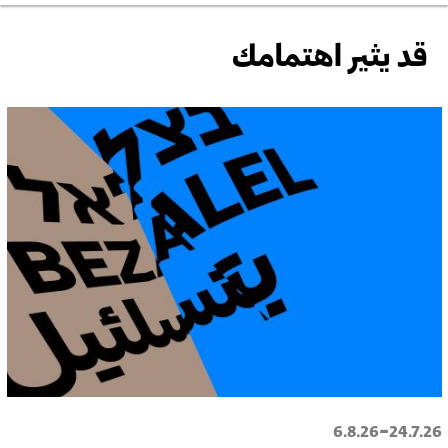
قد يثير اهتمامك
-
6.8.26
24.7.26