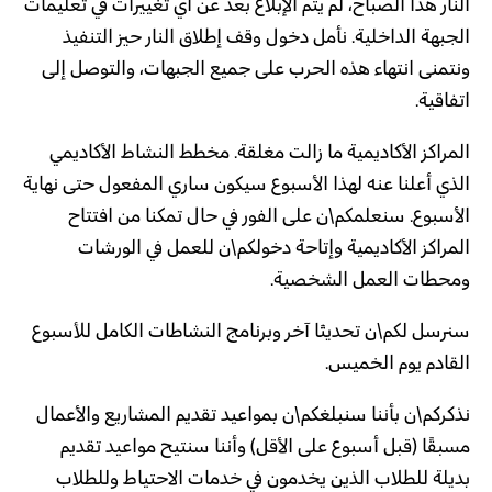
النار هذا الصباح، لم يتم الإبلاغ بعد عن أي تغييرات في تعليمات
الجبهة الداخلية. نأمل دخول وقف إطلاق النار حيز التنفيذ
ونتمنى انتهاء هذه الحرب على جميع الجبهات، والتوصل إلى
اتفاقية.
المراكز الأكاديمية ما زالت مغلقة. مخطط النشاط الأكاديمي
الذي أعلنا عنه لهذا الأسبوع سيكون ساري المفعول حتى نهاية
الأسبوع. سنعلمكم\ن على الفور في حال تمكنا من افتتاح
المراكز الأكاديمية وإتاحة دخولكم\ن للعمل في الورشات
ومحطات العمل الشخصية.
سنرسل لكم\ن تحديثًا آخر وبرنامج النشاطات الكامل للأسبوع
القادم يوم الخميس.
نذكركم\ن بأننا سنبلغكم\ن بمواعيد تقديم المشاريع والأعمال
مسبقًا (قبل أسبوع على الأقل) وأننا سنتيح مواعيد تقديم
بديلة للطلاب الذين يخدمون في خدمات الاحتياط وللطلاب