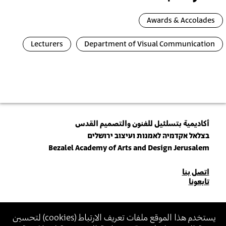
Awards & Accolades
Lecturers
Department of Visual Communication
أكاديمية بتسلئيل للفنون والتصميم القدس
בצלאל אקדמיה לאמנות ועיצוב ירושלים
Bezalel Academy of Arts and Design Jerusalem
للاتصال
اتصل بنا
تابعونا
بنا
انضم\ي لنشرتنا البريدية (نيوزلتر)
يستخدم هذا الموقع ملفات تعريف الارتباط (
cookies
) لتحسين