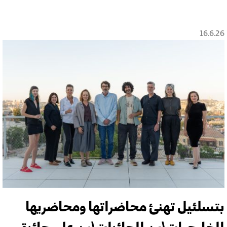
16.6.26
بتسلئيل تهنئ محاضراتها ومحاضريها