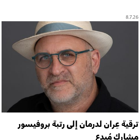
8.7.26
ترقية عِران لدرمان إلى رتبة بروفيسور
مشارك مُبدع