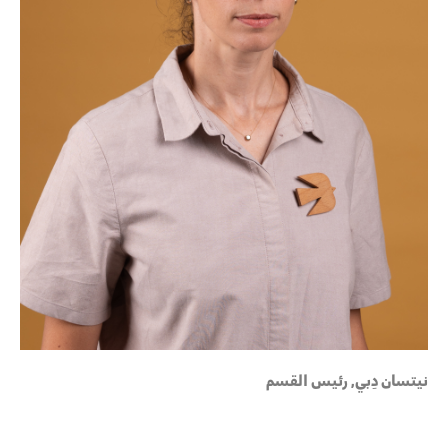
نيتسان دِبي, رئيس القسم