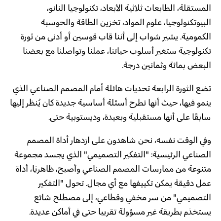
المستقلة، الطابعات ثلاثية الأبعاد، تكنولوجيا النانو،
البيوتكنولوجيا، علوم المواد، تخزين الطاقة والحوسبة
الكمومية. يشير شواب إلى أننا قاب قوسين أو أدنى من ثورة
تكنولوجية ستغير أسلوب حياتنا، عملنا وتواصلنا مع بعضنا
البعض بمائة وثمانين درجة.
تضع الثورة الرابعة تحديات هائلة أمام المصمم الصناعي الذي
ينمو فيها، حيث أنها تطرح أسئلة أساسية جديدة كان يُنظر إليها
سابقًا على أنها مستقبلية وبعيدة، وديستوبية حتى.
وفي الوقت نفسه، نحن شاهدون على ازدهار أداة المصمم
الصناعي الرئيسية: "التفكير التصميمي" الذي يجسد مجموعة
متنوعة من ممارسات المصمم الصناعي وأصبح، ظاهريًا، أداة
عمل دقيقة يمكن تكييفها مع أي مجال. تحول "التفكير
التصميمي" من سر مخفي وقطاعي، إلى مصطلح شائع
يستخدَم بطريقة غير مسؤولة تقريبا حتى في أماكن عديدة.