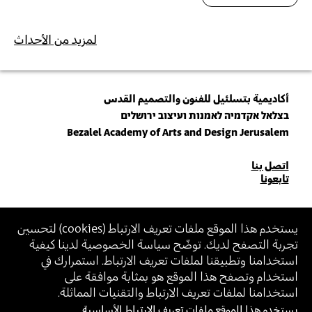
لمزيد من الأحداث
أكاديمية بتسلئيل للفنون والتصميم القدس
בצלאל אקדמיה לאמנות ועיצוב ירושלים
Bezalel Academy of Arts and Design Jerusalem
للاتصال
اتصل بنا
تابعونا
بنا
انضم\ي لنشرتنا البريدية (نيوزلتر)
يستخدم هذا الموقع ملفات تعريف الارتباط (
cookies
) لتحسين
تجربة التصفح لديك. توضّح سياسة الخصوصية لدينا كيفية
أدخل\ي عنوان الإيميل
استخدامنا وتطبيقنا لملفات تعريف الارتباط. استمرارك في
بالانضمام، أنت توافق على
سياسة الخصوصية
و
شروط الاستخدام
الخاصة ببتسلئيل
استخدام وتصفح هذا الموقع هو بمثابة موافقة على
استخدامنا لملفات تعريف الارتباط والتقنيات المماثلة.
يستخدم هذا الموقع ملفات تعريف الارتباط الأساسية