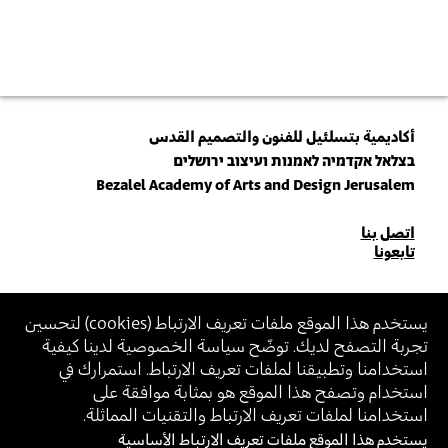
أكاديمية بتسلئيل للفنون والتصميم القدس
בצלאל אקדמיה לאמנות ועיצוב ירושלים
Bezalel Academy of Arts and Design Jerusalem
للاتصال
اتصل بنا
تابعونا
بنا
انضم\ي لنشرتنا البريدية (نيوزلتر)
يستخدم هذا الموقع ملفات تعريف الارتباط (
cookies
) لتحسين
تجربة التصفح لديك. توضّح سياسة الخصوصية لدينا كيفية
أدخل\ي عنوان الإيميل
استخدامنا وتطبيقنا لملفات تعريف الارتباط. استمرارك في
بالانضمام، أنت توافق على
سياسة الخصوصية
و
شروط الاستخدام
الخاصة ببتسلئيل
استخدام وتصفح هذا الموقع هو بمثابة موافقة على
استخدامنا لملفات تعريف الارتباط والتقنيات المماثلة.
يستخدم هذا الموقع ملفات تعريف الارتباط الأساسية