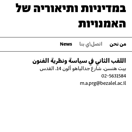
במדיניות ותיאוריה של
האמנויות
من نحن
اتصل\ي بنا
News
اللقب الثاني في سياسة ونظرية الفنون
بيت هنسن، شارع جدالياهو ألون 14، القدس
02-5631584
m.a.prg@bezalel.ac.il