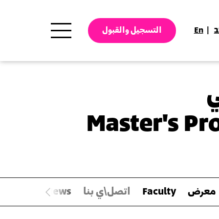
ב
En
التسجيل والقبول
ي
Master's Pr
معرض
Faculty
اتصل\ي بنا
News