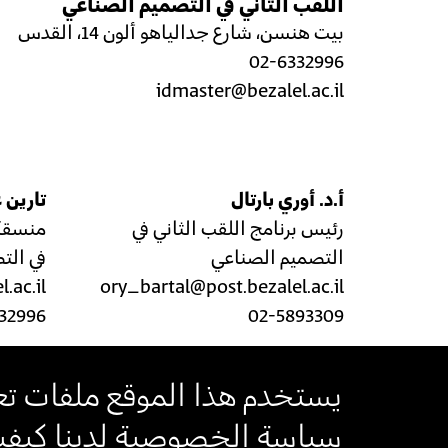
اللقب الثاني في التصميم الصناعي
بيت هنسن، شارع جدالياهو ألون 14، القدس
02-6332996
idmaster@bezalel.ac.il
أ.د. أوري بارتال
تارين 
رئيس برنامج اللقب الثاني في
منسقة 
التصميم الصناعي
في الت
.ac.il
ory_bartal@post.bezalel.ac.il
32996
02-5893309
يستخدم هذا الموقع ملفات تعر
سياسة الخصوصية لدينا كيفية 