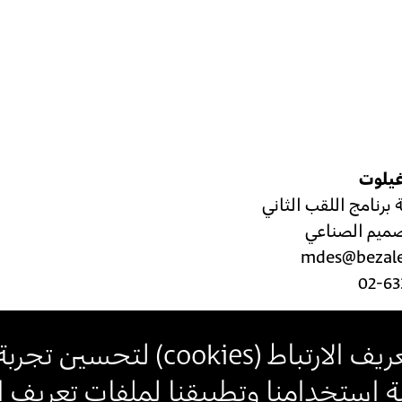
غيلوت
برنامج اللقب الثاني
صميم الصناعي
mdes@bezalel
02-63
يف الارتباط (
cookies
) لتحسين تجربة
استخدامنا وتطبيقنا لملفات تعريف الا