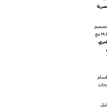
بصرية
(التصميم
(.M.A مع
ضري
أقسام
يجات
ئيل