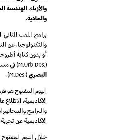
والأزياء، الهندسة ا
والمادية.
برامج اللقب الثاني:
ا
والتكنولوجيا، عن الت
أو بدون كتابة أطروحة
(.M.Urb.Des)
في مسار
البصري
(.M.Des).
اليوم المفتوح هو فر
الأكاديمية، الاطّلاع
والبرامج والمحاضِر
الأكاديمية عن تجربة 
خلال اليوم المفتوح 