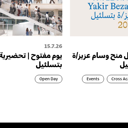
15.7.26
 منح وسام عزيز/ة
يوم مفتوح | تحضيرية
يل
بتسلئيل
Open Day
Events
Cross A