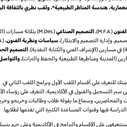
لمعمارية، هندسة المناظر الطبيعية*، ولقب نظري بالثقافة ال
لفنون
(.M.F.A)،
التصميم الصناعي
(.M.Des) بثلاثة مسارات 
صميم، وإدارة التصميم والابتكار)،
سياسات ونظرية الفنون،
)
في مسارين (الإشراف الفني والكتابة النقدية)،
التصميم الح
ين (المدينة ومناظرها الطبيعية والحفظ والتراث)،
والتواصل
صتك للتعرف على أقسام اللقب الأول وبرامج اللقب الثاني في
 على سير التسجيل والقبول في الأكاديمية، التعرف على رؤساء ال
ات والمحاضِرين، وسماع ما يقوله طلاب وطالبات وخريجو وخر
الدراسة فيها وقنوات المساعدة الكثيرة التي تقدمها لطلابها.
ستتعرفون على الأقسام والبرامج في الأكاديمية وعلى حرم بتسل