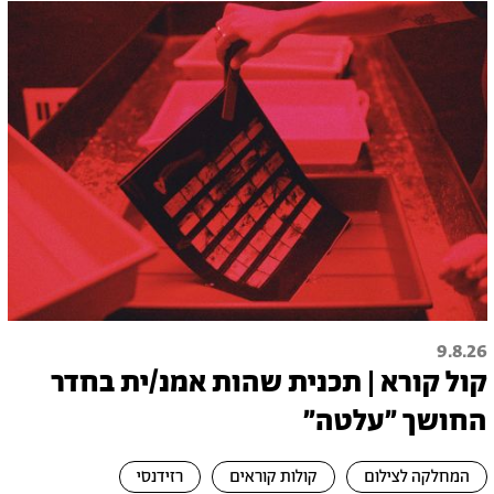
9.8.26
קול קורא | תכנית שהות אמנ/ית בחדר
החושך ״עלטה"
המחלקה לצילום
קולות קוראים
רזידנסי