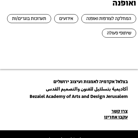
ואופנה
המחלקה לצורפות ואופנה
אירועים
תערוכות בוגרים/ות
שיתופי פעולה
בצלאל אקדמיה לאמנות ועיצוב ירושלים
أكاديمية بتسلئيل للفنون والتصميم القدس
Bezalel Academy of Arts and Design Jerusalem
פרטי
צרו קשר
עקבו אחרינו
יצירת
קשר
הצטרפו לניוזלטר שלנו