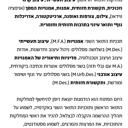
מחלקות התואר הראשון:
עיצוב תעשייתי, עיצוב קרמי
וזכוכית, תקשורת חזותית, אמנות, אמנויות המסך
(אנימציה
ווידאו)
, צילום, צורפות ואופנה, ארכיטקטורה, אדריכלות
נוף* ותואר עיוני בתרבות חזותית וחומרית.
תכניות התואר השני:
אמנויות
(.M.F.A),
עיצוב תעשייתי
(.M.Des) בשלושה מסלולים: ניהול עיצוב וחדשנות, אודות
עיצוב ועיצוב וטכנולוגיה,
מדיניות ותיאוריה של האמנויות
(.M.A עם ובלי תזה) בשני מסלולים: אוצרות וכתיבה ביקורתית,
עיצוב אורבני
(.M.Urb.Des) בשני מסלולים: עיר ונוף ושימור
ומורשת,
ו
תקשורת חזותית
(.M.Des).
היום הפתוח הוא הזדמנות יוצאת דופן להיחשף למחלקות
התואר הראשון ותוכניות התואר השני באקדמיה, לשמוע על
תהליך ההרשמה והקבלה לבצלאל, להכיר את ראשי המחלקות
והתוכניות, את המרצות והמרצים, לשמוע מסטודנטים,