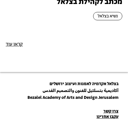
מכתב לקהילת בצלאל
נשיא בצלאל
קראו עוד
בצלאל אקדמיה לאמנות ועיצוב ירושלים
أكاديمية بتسلئيل للفنون والتصميم القدس
Bezalel Academy of Arts and Design Jerusalem
פרטי
צרו קשר
עקבו אחרינו
יצירת