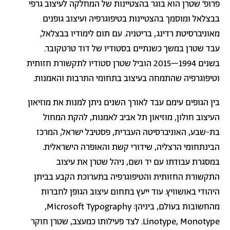
פרופ' שטרן הוא בוגר בהצטיינות של המחלקה לעיצוב גרפי
בבצלאל ומוסמך בהצטיינות בטיפוגרפיה ועיצוב גופנים
מאוניברסיטת רדינג, בריטניה.
עם תום לימודיו בבצלאל,
עבד שטרן במשך כשנתיים בסטודיו של דוד טרטקובר.
בשנים 1994–2015 הוביל שטרן סטודיו לתקשורת חזותית
וטיפוגרפיה שהתמחה בעיצוב בתחומי התרבות והאמנות.
בין הגופים עימם עבד לאורך השנים ניתן למנות את מוזיאון
העיצוב חולון, מוזיאון תל אביב לאמנות, להקת המחול
בת-שבע, האוניברסיטה העברית, פסטיבל ישראל, המרכז
הבינתחומי הרצליה, שידורי קשת והאופרה הישראלית.
במסגרת עבודתו עם יד ושם, ניהל שטרן את עיצוב
התקשורת החזותית והטיפוגרפיה בתערוכת הקבע בביתן
היהודי באושוויץ. עוד ייעץ בתחום עיצוב הגופן לחברות
מהחשובות בעולם, ביניהן:
Microsoft Typography
,
Linotype, Monotype
.
לצד פעילותו כמעצב, שטרן חוקר