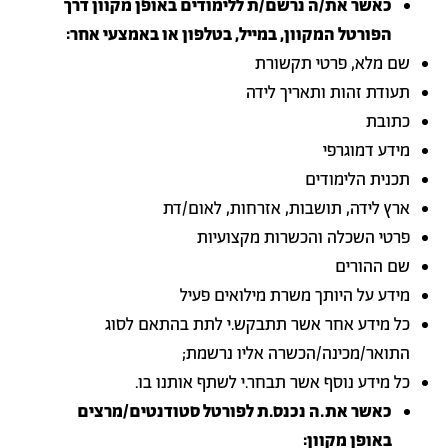
כאשר את/ה נרשם/ת ללימודים באופן מקוון דרך
הפורטל המקוון, במייל, בטלפון או באמצעי אחר:
שם מלא, פרטי תקשורת
תעודת זהות ותאריך לידה
כתובת
מידע דמוגרפי
תכנית הלימודים
ארץ לידה, תושבות, אזרחות, לאום/דת
פרטי השכלה והכשרות מקצועיות
שם ההורים
מידע על היותך משרת מילואים פעיל
כל מידע אחר אשר תתבקש.י לתת בהתאם לסוג
התואר/מכינה/הכשרה אליו נרשמת;
כל מידע נוסף אשר תבחר.י לשתף אותנו בו.
כאשר את.ה נכנס.ת לפורטל סטודנטים/מרצים
באופן מקוון: