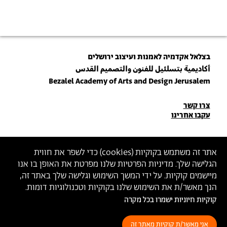
בצלאל אקדמיה לאמנות ועיצוב ירושלים
أكاديمية بتسلئيل للفنون والتصميم القدس
Bezalel Academy of Arts and Design Jerusalem
פרטי
צרו קשר
עקבו אחרינו
יצירת
קשר
הצטרפו לניוזלטר שלנו
אתר זה משתמש בקוקיות (
cookies
) כדי לשפר את חווית
הגלישה שלך. מדיניות הפרטיות שלנו מפרטת את האופן בו אנו
הכניסו כתובת מייל
מיישמים קוקיות. על ידי המשך השימוש וגלישה שלך באתר זה,
ההצטרפות מהווה הסכמה
למדיניות הפרטיות
ול
תנאי השימוש
של בצלאל
הנך מאשר/ת את השימוש שלנו בקוקיות וטכנולוגיות דומות.
קוקיות חיוניות ישמרו בכל מקרה
הצהרת נגישות
מדיניות פרטיות
תנאי שימוש
אני מאשר/ת קוקיות מאתר זה