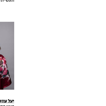
תעשייתי 
יעל
עוזס