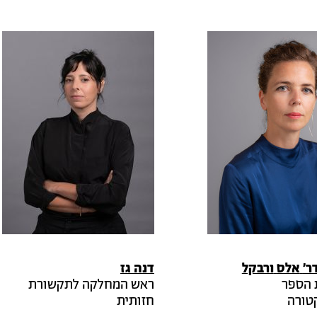
ר'
אלס
ורבקל
דנה
גז
 הספר
ראש המחלקה לתקשורת
טורה
חזותית