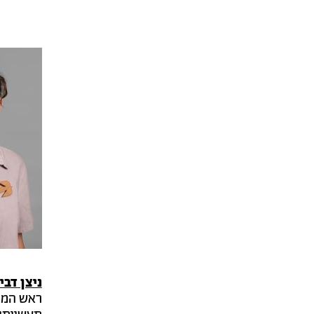
ניצן
דבי
ראש המח