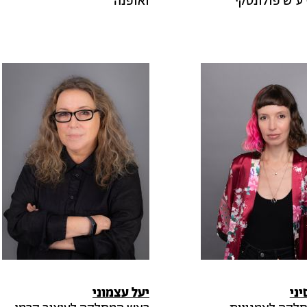
ע"ש פולונסקי
ואופנה
יני
יעל
עצמוני