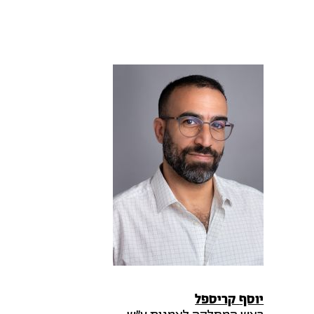
יוסף
קריספל