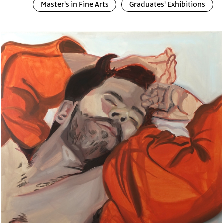
Master's in Fine Arts
Graduates' Exhibitions
عرض
Image
لصور