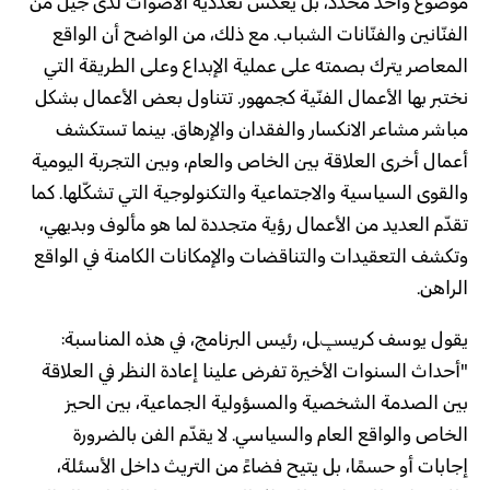
موضوع واحد محدد، بل يعكس تعددية الأصوات لدى جيل من
الفنّانين والفنّانات الشباب. مع ذلك، من الواضح أن الواقع
المعاصر يترك بصمته على عملية الإبداع وعلى الطريقة التي
نختبر بها الأعمال الفنّية كجمهور. تتناول بعض الأعمال بشكل
مباشر مشاعر الانكسار والفقدان والإرهاق. بينما تستكشف
أعمال أخرى العلاقة بين الخاص والعام، وبين التجربة اليومية
والقوى السياسية والاجتماعية والتكنولوجية التي تشكّلها. كما
تقدّم العديد من الأعمال رؤية متجددة لما هو مألوف وبديهي،
وتكشف التعقيدات والتناقضات والإمكانات الكامنة في الواقع
الراهن.
يقول يوسف كريسݒل، رئيس البرنامج، في هذه المناسبة:
"أحداث السنوات الأخيرة تفرض علينا إعادة النظر في العلاقة
بين الصدمة الشخصية والمسؤولية الجماعية، بين الحيز
الخاص والواقع العام والسياسي. لا يقدّم الفن بالضرورة
إجابات أو حسمًا، بل يتيح فضاءً من التريث داخل الأسئلة،