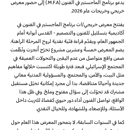
يدعو برنامج الماجستير في الفنون (M.F.A.) إلى حضور معرض
خريجي وخريجات عام 2026.
يفتتح معرض خريجي/ات برنامج الماجستير في الفنون في
أكاديمية بتسلئيل للفنون والتصميم - القدس أبوابه أمام
الجمهور العام، ويقدّم قراءة فنّية نقدية لروح المرحلة الراهنة.
يضم المعرض خمسةً وعشرين مشروع تخرّج أُنجزت ونُظّمت
ضمن واقع متواصل من عدم اليقين والتحولات العميقة في
المجتمع الإسرائيلي. فبعد فترة طويلة اكتسبت خلالها مفاهيم
مثل البيت، والأمن، والمجتمع، والمسؤولية المدنية معاني
جديدة وأحيانًا متناقضة، بدا أن مجرد إمكانية تخيّل مستقبل
مشترك قد تحوّلت إلى سؤال مفتوح وملحّ. وفي ظل هذا
الواقع، تواصل الفنون أداء دور حيوي كفضاءً للتريث داخل
الأسئلة، وللإصغاء، وللشهادة، وللخيال النقدي.
كما في السنوات السابقة، لا يتمحور المعرض هذا العام حول