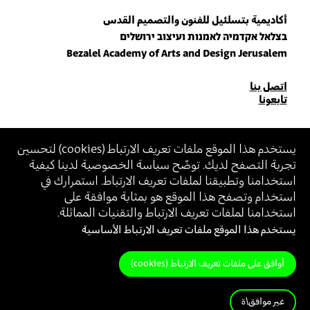
أكاديمية بتسلئيل للفنون والتصميم القدس
בצלאל אקדמיה לאמנות ועיצוב ירושלים
Bezalel Academy of Arts and Design Jerusalem
للاتصال
اتصل بنا
تابعونا
بنا
انضم\ي لنشرتنا البريدية (نيوزلتر)
يستخدم هذا الموقع ملفات تعريف الارتباط (
cookies
) لتحسين
تجربة التصفح لديك. توضّح سياسة الخصوصية لدينا كيفية
أدخل\ي عنوان الإيميل
استخدامنا وتطبيقنا لملفات تعريف الارتباط. استمرارك في
بالانضمام، أنت توافق على
سياسة الخصوصية
و
شروط الاستخدام
الخاصة ببتسلئيل
استخدام وتصفح هذا الموقع هو بمثابة موافقة على
استخدامنا لملفات تعريف الارتباط والتقنيات المماثلة.
يستخدم هذا الموقع ملفات تعريف الارتباط الأساسية
بيان إمكانية الوصول (Accessibility Statement)
سياسة الخصوصية
شروط الاستخدام
أوافق على ملفات تعريف الارتباط (cookies)
غير موافق\ة