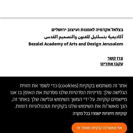
בצלאל אקדמיה לאמנות ועיצוב ירושלים
أكاديمية بتسلئيل للفنون والتصميم القدس
Bezalel Academy of Arts and Design Jerusalem
פרטי
צרו קשר
עקבו אחרינו
יצירת
קשר
הצטרפו לניוזלטר שלנו
אתר זה משתמש בקוקיות (
cookies
) כדי לשפר את חווית
הגלישה שלך. מדיניות הפרטיות שלנו מפרטת את האופן בו אנו
הכניסו כתובת מייל
מיישמים קוקיות. על ידי המשך השימוש וגלישה שלך באתר זה,
ההצטרפות מהווה הסכמה
למדיניות הפרטיות
ול
תנאי השימוש
של בצלאל
הנך מאשר/ת את השימוש שלנו בקוקיות וטכנולוגיות דומות.
קוקיות חיוניות ישמרו בכל מקרה
הצהרת נגישות
מדיניות פרטיות
תנאי שימוש
אני מאשר/ת קוקיות מאתר זה