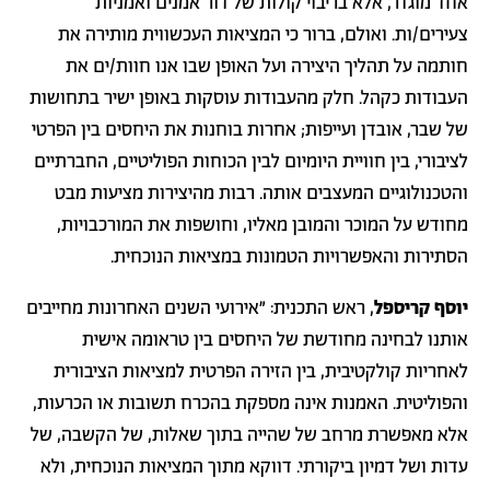
אחד מוגדר, אלא בריבוי קולות של דור אמנים ואמניות
צעירים/ות. ואולם, ברור כי המציאות העכשווית מותירה את
חותמה על תהליך היצירה ועל האופן שבו אנו חוות/ים את
העבודות כקהל. חלק מהעבודות עוסקות באופן ישיר בתחושות
של שבר, אובדן ועייפות; אחרות בוחנות את היחסים בין הפרטי
לציבורי, בין חוויית היומיום לבין הכוחות הפוליטיים, החברתיים
והטכנולוגיים המעצבים אותה. רבות מהיצירות מציעות מבט
מחודש על המוכר והמובן מאליו, וחושפות את המורכבויות,
הסתירות והאפשרויות הטמונות במציאות הנוכחית.
יוסף קריספל
, ראש התכנית: "אירועי השנים האחרונות מחייבים
אותנו לבחינה מחודשת של היחסים בין טראומה אישית
לאחריות קולקטיבית, בין הזירה הפרטית למציאות הציבורית
והפוליטית. האמנות אינה מספקת בהכרח תשובות או הכרעות,
אלא מאפשרת מרחב של שהייה בתוך שאלות, של הקשבה, של
עדות ושל דמיון ביקורתי. דווקא מתוך המציאות הנוכחית, ולא