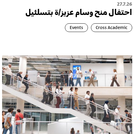
27.7.26
احتفال منح وسام عزيز/ة بتسلئيل
Events
Cross Academic