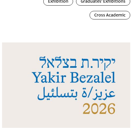
Exhibition
Graduates' Exhibitions
Cross Academic