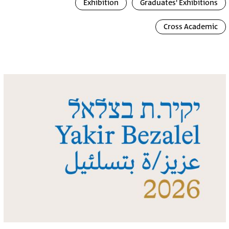
Exhibition
Graduates' Exhibitions
Cross Academic