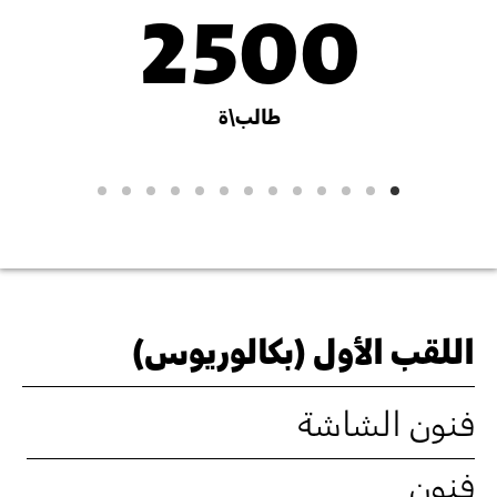
2500
بيانات
الأكاديمية
طالب\ة
اللقب الأول (بكالوريوس)
فنون الشاشة
فنون