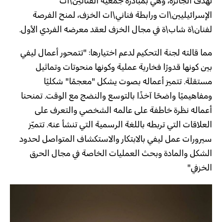
تهدف الجائزة، وهي بمبادرة جمعية الفنانين\ات
الإسرائيليين\ات ورابطة فناني\ات الخزف، لمنح الفرصة
لفنان\ة شاب\ة في مجال الخزف لعقد معرضه الفردي الأول.
مما قالته لجنة التحكيم لدعم اختيارها: "تتمحور أعمال ليفي
بين كونها قدورًا فخارية عملية وكونها منحوتات وتماثيل
مستقلة. تتميز أعماله بصوت يشكل "معجمًا" شكليًا
ومفاهيميًا واضحًا آخذًا بالتوسع والنضج مع الوقت. تمنحنا
أعماله نظرة خاطفة على عالمه الشخصي والتعرف على
العلاقات التي تربطه باللغة الرسمية التي تنشأ عنه. تتميّز
سيرورات عمل ليفي بالابتكار والاستكشاف المتواصل لحدود
الشكل والمادة وبحث العمليات الخاصة في مجال الحرق
الخزفي"