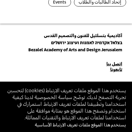
إتحاد الطالبات والطلاب
Events
أكاديمية بتسلئيل للفنون والتصميم القدس
בצלאל אקדמיה לאמנות ועיצוב ירושלים
Bezalel Academy of Arts and Design Jerusalem
للاتصال
اتصل بنا
تابعونا
بنا
انضم\ي لنشرتنا البريدية (نيوزلتر)
يستخدم هذا الموقع ملفات تعريف الارتباط (
cookies
) لتحسين
تجربة التصفح لديك. توضّح سياسة الخصوصية لدينا كيفية
أدخل\ي عنوان الإيميل
استخدامنا وتطبيقنا لملفات تعريف الارتباط. استمرارك في
بالانضمام، أنت توافق على
سياسة الخصوصية
و
شروط الاستخدام
الخاصة ببتسلئيل
استخدام وتصفح هذا الموقع هو بمثابة موافقة على
استخدامنا لملفات تعريف الارتباط والتقنيات المماثلة.
يستخدم هذا الموقع ملفات تعريف الارتباط الأساسية