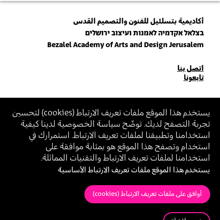
أكاديمية بتسلئيل للفنون والتصميم القدس
בצלאל אקדמיה לאמנות ועיצוב ירושלים
Bezalel Academy of Arts and Design Jerusalem
للاتصال
اتصل بنا
تابعونا
بنا
انضم\ي لنشرتنا البريدية (نيوزلتر)
يستخدم هذا الموقع ملفات تعريف الارتباط (
cookies
) لتحسين
تجربة التصفح لديك. توضّح سياسة الخصوصية لدينا كيفية
أدخل\ي عنوان الإيميل
استخدامنا وتطبيقنا لملفات تعريف الارتباط. استمرارك في
بالانضمام، أنت توافق على
سياسة الخصوصية
و
شروط الاستخدام
الخاصة ببتسلئيل
استخدام وتصفح هذا الموقع هو بمثابة موافقة على
استخدامنا لملفات تعريف الارتباط والتقنيات المماثلة.
يستخدم هذا الموقع ملفات تعريف الارتباط الأساسية
بيان إمكانية الوصول (Accessibility Statement)
سياسة الخصوصية
شروط الاستخدام
أوافق على ملفات تعريف الارتباط (cookies)