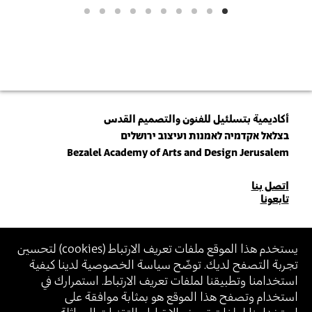
أكاديمية بتسلئيل للفنون والتصميم القدس
בצלאל אקדמיה לאמנות ועיצוב ירושלים
Bezalel Academy of Arts and Design Jerusalem
للاتصال
اتصل بنا
تابعونا
بنا
انضم\ي لنشرتنا البريدية (نيوزلتر)
يستخدم هذا الموقع ملفات تعريف الارتباط (
cookies
) لتحسين
تجربة التصفح لديك. توضّح سياسة الخصوصية لدينا كيفية
أدخل\ي عنوان الإيميل
استخدامنا وتطبيقنا لملفات تعريف الارتباط. استمرارك في
بالانضمام، أنت توافق على
سياسة الخصوصية
و
شروط الاستخدام
الخاصة ببتسلئيل
استخدام وتصفح هذا الموقع هو بمثابة موافقة على