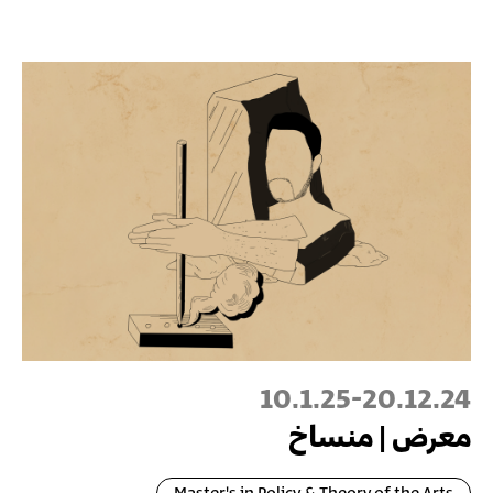
10.1.25
-
20.12.24
معرض | منساخ