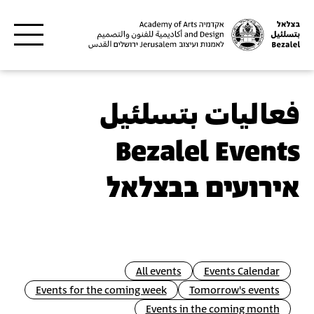
Skip to main content
فعاليات بتسلئيل
Bezalel Events
אירועים בבצלאל
All events
Events Calendar
Events for the coming week
Tomorrow's events
Events in the coming month