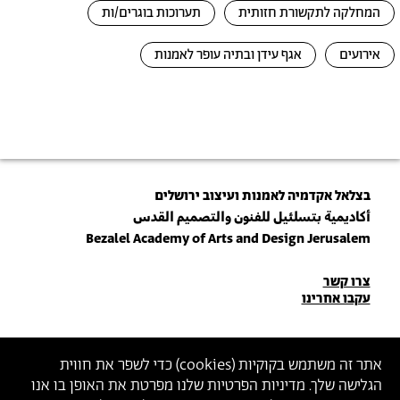
המחלקה לתקשורת חזותית
תערוכות בוגרים/ות
אירועים
אגף עידן ובתיה עופר לאמנות
בצלאל אקדמיה לאמנות ועיצוב ירושלים
أكاديمية بتسلئيل للفنون والتصميم القدس
Bezalel Academy of Arts and Design Jerusalem
פרטי
צרו קשר
עקבו אחרינו
יצירת
קשר
הצטרפו לניוזלטר שלנו
אתר זה משתמש בקוקיות (
cookies
) כדי לשפר את חווית
הגלישה שלך. מדיניות הפרטיות שלנו מפרטת את האופן בו אנו
הכניסו כתובת מייל