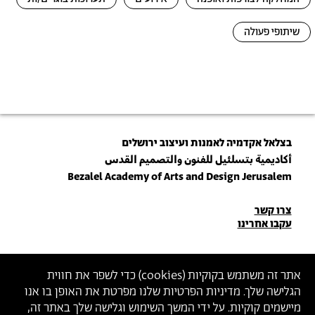
שיתופי פעולה
בצלאל אקדמיה לאמנות ועיצוב ירושלים
أكاديمية بتسلئيل للفنون والتصميم القدس
Bezalel Academy of Arts and Design Jerusalem
פרטי
צרו קשר
עקבו אחרינו
יצירת
קשר
הצטרפו לניוזלטר שלנו
אתר זה משתמש בקוקיות (
cookies
) כדי לשפר את חווית
הגלישה שלך. מדיניות הפרטיות שלנו מפרטת את האופן בו אנו
הכניסו כתובת מייל
מיישמים קוקיות. על ידי המשך השימוש וגלישה שלך באתר זה,
ההצטרפות מהווה הסכמה
למדיניות הפרטיות
ול
תנאי השימוש
של בצלאל