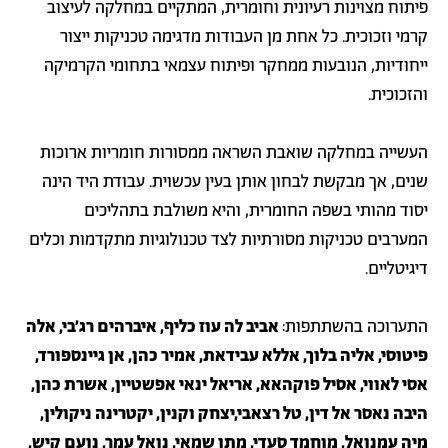
פיתוח מצוינות רעיונית וחומרית, המתקיים במחלקה לעיצוב
קרמי וזכוכית. כל אחת מן העבודות מדגימה טכניקות ייצור
ייחודיות, הנובעות ממחקר ופיתוח עצמאי בתחומי הקרמיקה
והזכוכית.
העשייה במחלקה שואבת השראה ממסורות חומריות ארוכות
שנים, אך מבקשת לבחון אותן בעין עכשוית. עבודת היד הינה
יסוד מהותי בשפה החומרית, והיא משולבת בתהליכים
המערבים טכניקות מסורתיות לצד טכנולוגיות מתקדמות וכלים
דיגיטליים.
התערוכה בהשתתפות:
אביב לה עוז כליף, איברהים רג'בי, אלה
פיטוסי, אליה בלוך, אללא עבידאת, אמיר כהן, אן גיינספורד,
אסי לאווי, אסיל פוקהאא, אריאל ינאי אפשטיין, אשרת כהן,
היבה נאסר אל דין, טל רצאבי,יצחק וקנין, יקטרינה ניקולין,
מיה עמנואל, מוחמד סעדי, מתן שמאי, נואל עמר, נועם קיש,