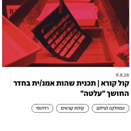
9.8.26
קול קורא | תכנית שהות אמנ/ית בחדר
החושך ״עלטה"
המחלקה לצילום
קולות קוראים
רזידנסי