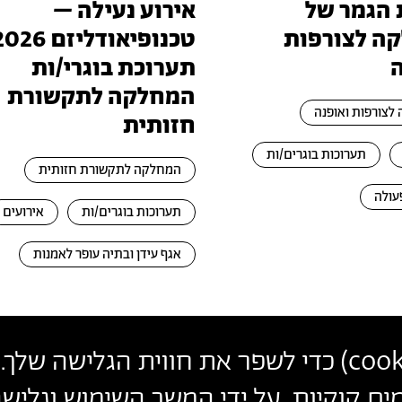
 הגמר של
אירוע נעילה –
ה לצורפות
תערוכת בוגרי/ות
המחלקה לתקשורת
לצורפות ואופנה
חזותית
תערוכות בוגרים/ות
המחלקה לתקשורת חזותית
עולה
תערוכות בוגרים/ות
אירועים
אגף עידן ובתיה עופר לאמנות
cook
) כדי לשפר את חווית הגלישה שלך. 
פרטי
צרו קשר
הצטרפו לניוזלטר שלנו
ים קוקיות. על ידי המשך השימוש וגלי
עקבו אחרינו