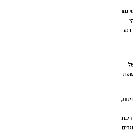
י גמר
י
רגע
ל
שפת
נות,
ויבת
גרים