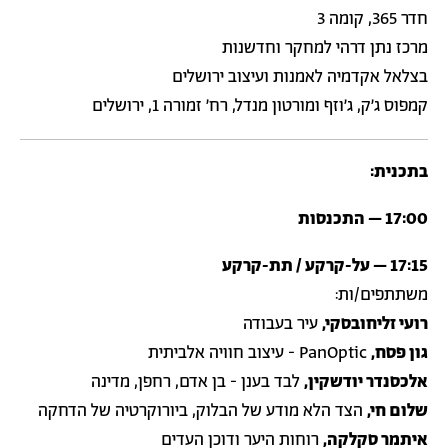
חדר 365, קומה 3
מרכז נתן דרהי למחקר וחדשנות
בצלאל אקדמיה לאמנות ועיצוב ירושלים
קמפוס ג׳ק, ג׳וזף ומורטון מנדל, רח׳ זמורה 1, ירושלים
בתכנית:
17:00 – התכנסות
17:15 – על-קרקע / תת-קרקע
משתתפים/ות:
רועי זליחובסקי,
עיר בעבודה
גון פסח,
PanOptic - עיצוב חוויה אלביתית
אלכסנדר יודשקין,
לבד בענן - בן אדם, רחפן, מדינה
שלום חי,
הצד הלא מודע של הבלוק, ביורוקרטיה של הדחקה
איתמר סקלקה,
רוחות היער ודוכן העדים