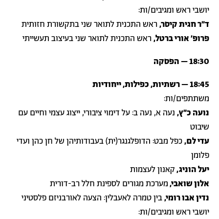
יושבי ראש ומגיבים/ות:
ד״ר חגית קיסר,
ראש התכנית לתואר שני בתקשורת חזותית
פרופ׳ אורי ברטל,
ראש התכנית לתואר שני בעיצוב תעשייתי
18:30 – הפסקה
18:45 – רשתיות, כפילות, ייחודיות
משתתפים/ות:
נועה כ״ץ,
נעה א, נעה ב: על דימוי ציבורי, ייצוג עצמי וחיים עם
שיבוט
עדי לם,
כפל מבט: הדופלגנגר(ית) בעבודותיהן של חן כהן ועדי
פלומן
יעל הוניג,
קאנון לעצמות
אלון שואבי,
מערכת מגורים לספינת חלל רב-דורית
נדין אבו רומי,
בין טמרה לאעבלין: הצעה לאורבניזם פלסטיני
יושבי ראש ומגיבים/ות: