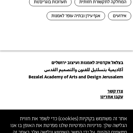
המחלקה לתקשורת חזותית
תערוכות בוגרים/ות
אירועים
אגף עידן ובתיה עופר לאמנות
בצלאל אקדמיה לאמנות ועיצוב ירושלים
أكاديمية بتسلئيل للفنون والتصميم القدس
Bezalel Academy of Arts and Design Jerusalem
פרטי
צרו קשר
עקבו אחרינו
יצירת
קשר
הצטרפו לניוזלטר שלנו
אתר זה משתמש בקוקיות (
cookies
) כדי לשפר את חווית
הגלישה שלך. מדיניות הפרטיות שלנו מפרטת את האופן בו אנו
הכניסו כתובת מייל
מיישמים קוקיות. על ידי המשך השימוש וגלישה שלך באתר זה,