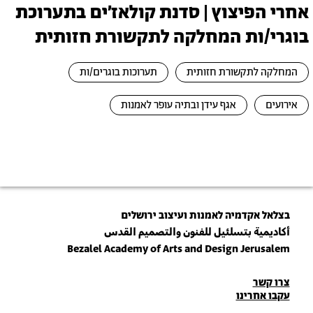
אחרי הפיצוץ | סדנת קולאז׳ים בתערוכת
בוגרי/ות המחלקה לתקשורת חזותית
המחלקה לתקשורת חזותית
תערוכות בוגרים/ות
אירועים
אגף עידן ובתיה עופר לאמנות
בצלאל אקדמיה לאמנות ועיצוב ירושלים
أكاديمية بتسلئيل للفنون والتصميم القدس
Bezalel Academy of Arts and Design Jerusalem
פרטי
צרו קשר
עקבו אחרינו
יצירת