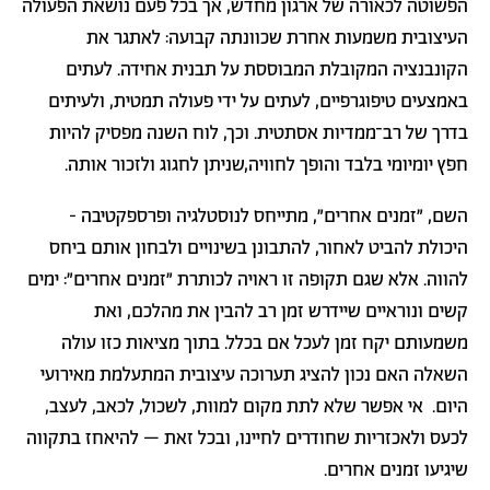
הפשוטה לכאורה של ארגון מחדש, אך בכל פעם נושאת הפעולה
העיצובית משמעות אחרת שכוונתה קבועה: לאתגר את
הקונבנציה המקובלת המבוססת על תבנית אחידה. לעתים
באמצעים טיפוגרפיים, לעתים על ידי פעולה תמטית, ולעיתים
בדרך של רב־ממדיות אסתטית. וכך, לוח השנה מפסיק להיות
חפץ יומיומי בלבד והופך לחוויה,שניתן לחגוג ולזכור אותה.
השם, ״זמנים אחרים״, מתייחס לנוסטלגיה ופרספקטיבה -
היכולת להביט לאחור, להתבונן בשינויים ולבחון אותם ביחס
להווה. אלא שגם תקופה זו ראויה לכותרת "זמנים אחרים": ימים
קשים ונוראיים שיידרש זמן רב להבין את מהלכם, ואת
משמעותם יקח זמן לעכל אם בכלל. בתוך מציאות כזו עולה
השאלה האם נכון להציג תערוכה עיצובית המתעלמת מאירועי
היום. אי אפשר שלא לתת מקום למוות, לשכול, לכאב, לעצב,
לכעס ולאכזריות שחודרים לחיינו, ובכל זאת – להיאחז בתקווה
שיגיעו זמנים אחרים.