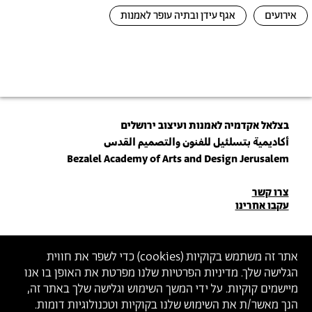
אירועים
אגף עידן ובתיה עופר לאמנות
בצלאל אקדמיה לאמנות ועיצוב ירושלים
أكاديمية بتسلئيل للفنون والتصميم القدس
Bezalel Academy of Arts and Design Jerusalem
פרטי
צרו קשר
עקבו אחרינו
יצירת
קשר
הצטרפו לניוזלטר שלנו
אתר זה משתמש בקוקיות (
cookies
) כדי לשפר את חווית
הגלישה שלך. מדיניות הפרטיות שלנו מפרטת את האופן בו אנו
הכניסו כתובת מייל
מיישמים קוקיות. על ידי המשך השימוש וגלישה שלך באתר זה,
ההצטרפות מהווה הסכמה
למדיניות הפרטיות
ול
תנאי השימוש
של בצלאל
הנך מאשר/ת את השימוש שלנו בקוקיות וטכנולוגיות דומות.