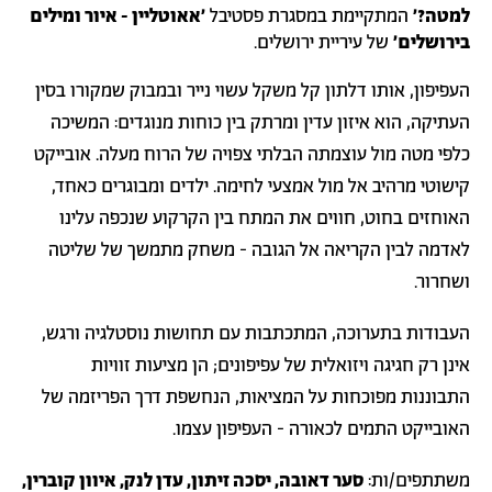
למטה?׳
המתקיימת במסגרת פסטיבל
׳אאוטליין - איור ומילים
בירושלים׳
של עיריית ירושלים.
העפיפון, אותו דלתון קל משקל עשוי נייר ובמבוק שמקורו בסין
העתיקה, הוא איזון עדין ומרתק בין כוחות מנוגדים: המשיכה
כלפי מטה מול עוצמתה הבלתי צפויה של הרוח מעלה. אובייקט
קישוטי מרהיב אל מול אמצעי לחימה. ילדים ומבוגרים כאחד,
האוחזים בחוט, חווים את המתח בין הקרקוע שנכפה עלינו
לאדמה לבין הקריאה אל הגובה - משחק מתמשך של שליטה
ושחרור.
העבודות בתערוכה, המתכתבות עם תחושות נוסטלגיה ורגש,
אינן רק חגיגה ויזואלית של עפיפונים; הן מציעות זוויות
התבוננות מפוכחות על המציאות, הנחשפת דרך הפריזמה של
האובייקט התמים לכאורה - העפיפון עצמו.
משתתפים/ות:
סער דאובה, יסכה זיתון, עדן לנק, איוון קוברין,