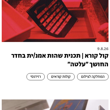
9.8.26
קול קורא | תכנית שהות אמנ/ית בחדר
החושך ״עלטה"
המחלקה לצילום
קולות קוראים
רזידנסי