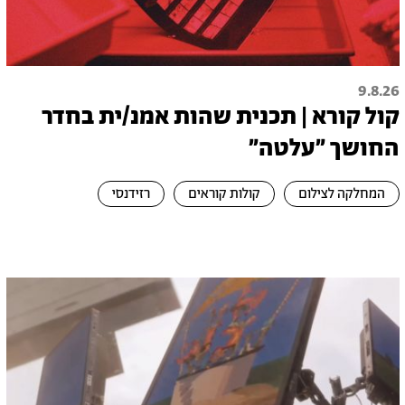
9.8.26
קול קורא | תכנית שהות אמנ/ית בחדר
החושך ״עלטה"
המחלקה לצילום
קולות קוראים
רזידנסי