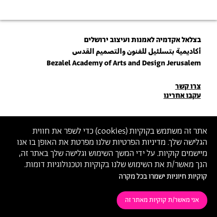
בצלאל אקדמיה לאמנות ועיצוב ירושלים
أكاديمية بتسلئيل للفنون والتصميم القدس
Bezalel Academy of Arts and Design Jerusalem
פרטי
צרו קשר
עקבו אחרינו
יצירת
קשר
הצטרפו לניוזלטר שלנו
אתר זה משתמש בקוקיות (
cookies
) כדי לשפר את חווית
הגלישה שלך. מדיניות הפרטיות שלנו מפרטת את האופן בו אנו
הכניסו כתובת מייל
מיישמים קוקיות. על ידי המשך השימוש וגלישה שלך באתר זה,
ההצטרפות מהווה הסכמה
למדיניות הפרטיות
ול
תנאי השימוש
של בצלאל
הנך מאשר/ת את השימוש שלנו בקוקיות וטכנולוגיות דומות.
קוקיות חיוניות ישמרו בכל מקרה
הצהרת נגישות
מדיניות פרטיות
תנאי שימוש
אני מאשר/ת קוקיות מאתר זה