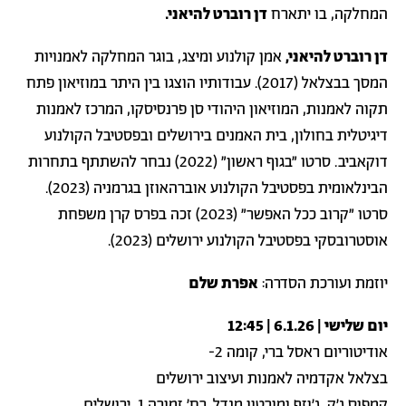
המחלקה, בו יתארח
דן רוברט להיאני.
דן רוברט להיאני,
אמן קולנוע ומיצג, בוגר המחלקה לאמנויות
המסך בבצלאל (2017). עבודותיו הוצגו בין היתר במוזיאון פתח
תקוה לאמנות, המוזיאון היהודי סן פרנסיסקו, המרכז לאמנות
דיגיטלית בחולון, בית האמנים בירושלים ובפסטיבל הקולנוע
דוקאביב. סרטו "בגוף ראשון" (2022) נבחר להשתתף בתחרות
הבינלאומית בפסטיבל הקולנוע אוברהאוזן בגרמניה (2023).
סרטו "קרוב ככל האפשר" (2023) זכה בפרס קרן משפחת
אוסטרובסקי בפסטיבל הקולנוע ירושלים (2023).
יוזמת ועורכת הסדרה:
אפרת שלם
יום שלישי | 6.1.26 | 12:45
אודיטוריום ראסל ברי, קומה 2-
בצלאל אקדמיה לאמנות ועיצוב ירושלים
קמפוס ג׳ק, ג׳וזף ומורטון מנדל, רח׳ זמורה 1, ירושלים