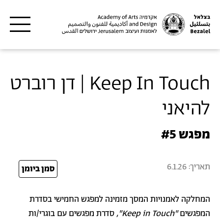
דילוג לתוכן העיקרי
Keep In Touch | דן רוברט
להיאני
מפגש #5
תאריך:
6.1.26
26
סמן ביומן
המחלקה לאמנויות המסך מזמינה למפגש החמישי בסדרת
המפגשים
"Keep in Touch",
סדרת מפגשים עם בוגרי/ות