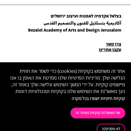
בצלאל אקדמיה לאמנות ועיצוב ירושלים
أكاديمية بتسلئيل للفنون والتصميم القدس
Bezalel Academy of Arts and Design Jerusalem
פרטי
צרו קשר
עקבו אחרינו
יצירת
קשר
הצטרפו לניוזלטר שלנו
אתר זה משתמש בקוקיות (
cookies
) כדי לשפר את חווית
הגלישה שלך. מדיניות הפרטיות שלנו מפרטת את האופן בו אנו
הכניסו כתובת מייל
מיישמים קוקיות. על ידי המשך השימוש וגלישה שלך באתר זה,
ההצטרפות מהווה הסכמה
למדיניות הפרטיות
ול
תנאי השימוש
של בצלאל
הנך מאשר/ת את השימוש שלנו בקוקיות וטכנולוגיות דומות.
קוקיות חיוניות ישמרו בכל מקרה
הצהרת נגישות
מדיניות פרטיות
תנאי שימוש
אני מאשר/ת קוקיות מאתר זה
לא מסכים/ה