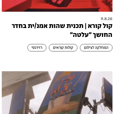
9.8.26
קול קורא | תכנית שהות אמנ/ית בחדר
החושך ״עלטה"
המחלקה לצילום
קולות קוראים
רזידנסי