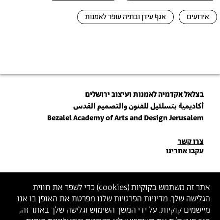
אירועים
אגף עידן ובתיה עופר לאמנות
בצלאל אקדמיה לאמנות ועיצוב ירושלים
أكاديمية بتسلئيل للفنون والتصميم القدس
Bezalel Academy of Arts and Design Jerusalem
פרטי
צרו קשר
עקבו אחרינו
יצירת
קשר
הצטרפו לניוזלטר שלנו
אתר זה משתמש בקוקיות (
cookies
) כדי לשפר את חווית
הגלישה שלך. מדיניות הפרטיות שלנו מפרטת את האופן בו אנו
הכניסו כתובת מייל
מיישמים קוקיות. על ידי המשך השימוש וגלישה שלך באתר זה,
ההצטרפות מהווה הסכמה
למדיניות הפרטיות
ול
תנאי השימוש
של בצלאל