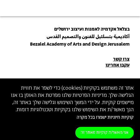
בצלאל אקדמיה לאמנות ועיצוב ירושלים
أكاديمية بتسلئيل للفنون والتصميم القدس
Bezalel Academy of Arts and Design Jerusalem
פרטי
צרו קשר
עקבו אחרינו
יצירת
קשר
הצטרפו לניוזלטר שלנו
אתר זה משתמש בקוקיות (
cookies
) כדי לשפר את חווית
הגלישה שלך. מדיניות הפרטיות שלנו מפרטת את האופן בו אנו
הכניסו כתובת מייל
מיישמים קוקיות. על ידי המשך השימוש וגלישה שלך באתר זה,
ההצטרפות מהווה הסכמה
למדיניות הפרטיות
ול
תנאי השימוש
של בצלאל
הנך מאשר/ת את השימוש שלנו בקוקיות וטכנולוגיות דומות.
קוקיות חיוניות ישמרו בכל מקרה
הצהרת נגישות
מדיניות פרטיות
תנאי שימוש
אני מאשר/ת קוקיות מאתר זה