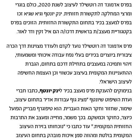
בפרס אדמונד דה רוטשילד לעיצוב לשנת 2020, כולם בוגרי
ומרצי המחלקה לתקשורת חזותית. ינק יונטף וגיא שגיא זכו
בפרס למעצב בכיר בתחום התקשורת החזותית. הזוכים בפרס
בקטגוריית מעצב/ת בראשית דרכו/ה הם איל זקין ודר לאור.
פרס אדמונד דה רוטשילד נועד לקדם ולעודד מצוינות דרך הכרה
ציבורית ביוצרים בכירים בעלי נפח עבודה איכותי ומשמעותי,
זיהוי ותמיכה במעצבים בתחילת דרכם בתחום, הגברת
ההתעניינות המקומית בעיצוב עכשווי וכן העצמת החשיפה
לעיצוב הישראלי.
בנימוקים להענקת פרס מעצב בכיר ל
ינק יונטף,
כתבו חברי
ועדת השיפוט שיונטף ״מציג גוף עבודות אדיר בתחום עיצוב,
שימור, שחזור וחקר האות העברית. הוא טיפוגרף מבריק הפועל
כיוצר, כחוקר וכמשקם. בכך משמר, מחייה ומעצב את התרבות
החזותית המקומית."
עוד כתבו כי
״נוכחותו בזירת העיצוב
המקומית בולטת ומהווה סמן איכות מובהק בתחום העיצוב