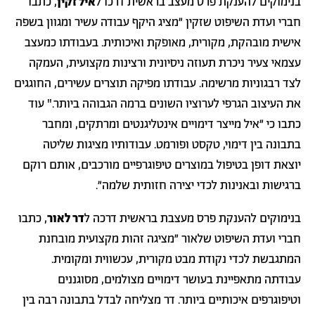
בנימוקים להענקת פרס מעצב בראשית דרכו ל
איל זקין
, כתבו
חברי ועדת השיפוט שזקין ״מציג היקף עבודה עשיר ומגוון בשפה
אישית מובהקת, מקורית, מאופקת ואיכותית. בעבודתו כמעצב
עצמאי צעיר ניכרת תעוזה ניסיונית ורצינות מקצועית, העמקה
לצד רבגוניות מרשימה. עבודתו מפיקה תוצרים עשירים, החוגגים
את העיצוב הגרפי לערוציו השונים ברמה הגבוהה ביותר.
" עוד
כתבו כי
״איל מייצר דימויים אינטליגנטים ומרתקים, ומחבר
בתבונה בין דימוי, טקסט ופורמט. עבודותיו מציגות שליטה
יוצאת דופן בטיפול במוצרים טיפוגרפיים מורכבים, אותם רוקם
ברגישות ובאנינות לכדי יצירה חזותית שלמה״.
בנימוקים להענקת פרס מעצבת בראשית דרכה ל
דר לאור
, כתבו
חברי ועדת השיפוט שלאור ״מציגה זהות מקצועית מובחנת
המתגבשת לכדי נקודת מבט מקורית, עכשווית ומקומית.
עבודתה מתאפיינת בעושר דימויים מצולמים, מסוגננים
וטיפוגרפים איכותיים ביותר. דר מצליחה לבדל בתבונה רבה בין