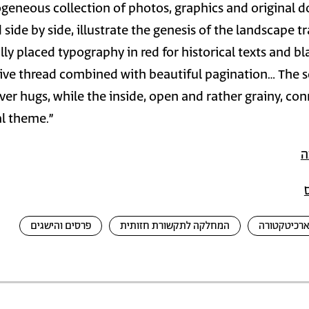
geneous collection of photos, graphics and original 
 side by side, illustrate the genesis of the landscape 
lly placed typography in red for historical texts and bl
ive thread combined with beautiful pagination… The s
ver hugs, while the inside, open and rather grainy, co
l theme.”
ה
ארכיטקטורה
המחלקה לתקשורת חזותית
פרסים והישגים