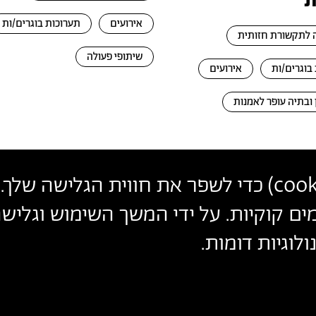
ת
אירועים
תערוכות בוגרים/ות
לתקשורת חזותית
שיתופי פעולה
בוגרים/ות
אירועים
 ובתיה עופר לאמנות
cook
) כדי לשפר את חווית הגלישה שלך. 
פרטי
צרו קשר
הצטרפו לניוזלטר שלנו
ים קוקיות. על ידי המשך השימוש וגלי
עקבו אחרינו
יצירת
לוגיות דומות.
הכניסו כתובת מייל
קשר
ההצטרפות מהווה הסכמה
למדיניות הפרטיות
ול
תנאי השימוש
של 