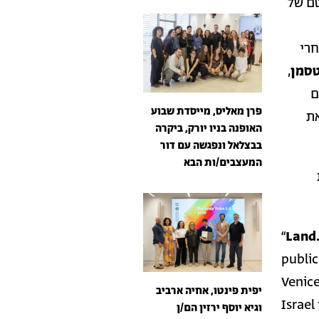
טם של
חרי
וטסמן
,
פרן מאליס, מייסדת שבוע
DAM Architectural . את
האופנה בניו יורק, ביקרה
בבצלאל ונפגשה עם דור
המעצבים/ות הבא
“
Land.
public
Venice
יפית פינטו, אחיה ארביב
Israel
וגיא יוסף ירזין הם/ן