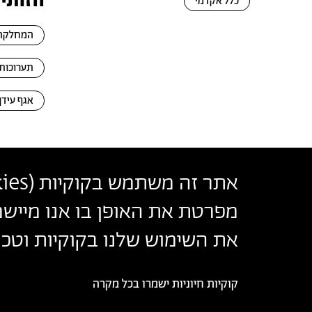
חזותי
כלל אקדמי
המחלקה 
תערוכות 
אגף עידן
אתר זה משתמש בקוקיות (
ies
בצלאל אקדמיה לאמנות ועיצוב ירושלים
מפרטת את האופן בו אנו מיישמ
أكاديمية بتسلئيل للفنون والتصميم القدس
Bezalel Academy of Arts and Design Jerusalem
את השימוש שלנו בקוקיות וטכנו
קוקיות חיוניות ישמרו בכל מקרה