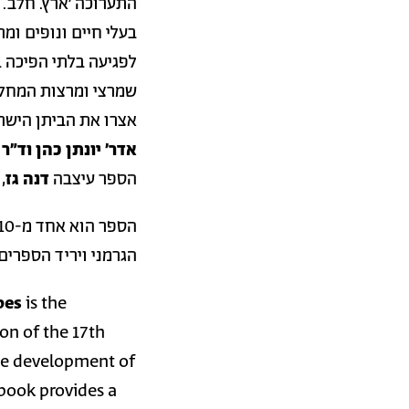
התערוכה 'ארץ. חלב.
בעלי חיים ונופים ומ
לפגיעה בלתי הפיכה ב
שמרצי ומרצות המחל
אצרו את הביתן הישראלי בביאנלה בוונציה
אדר' יונתן כהן וד"ר
הספר עיצבה
דנה גז
,
הגרמני ויריד הספרים
pes
is the
ion of the 17th
the development of
book provides a