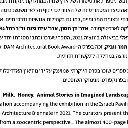
 דבש' מספרת את סיפורה של ארץ שנויה במחלוקת מנקודת מב
ראה כיצד המטמורפוזה של האזור לכדי נוף חקלאי משגשג גרמה
חי ובצומח המקומיים, כמו גם בקהילות אנושיות ודרכי חיים. א
קה לארכיטקטורה,
אדר' דן חסון, אדר' עידו גינת וד"ר רחל ג
 2021, הספר שערכו וכתבו מסגרתו יחד עם
 תמר נוביק
, זכה ב
פרס ה-Book Award
 מרצה במחלקה לתקשורת חזותית.
הספר הוא אחד מ-10 ספרים שזכו בפרס היוקרתי שמוענק על ידי מוזיאון האדריכלות
 בפרנקפורט. מנימוקי השופטים:
 Milk. Honey. Animal Stories in Imagined Landsca
ation accompanying the exhibition in the Israeli Pavil
 Architecture Biennale in 2021. The curators present 
 from a zoocentric perspective… The almost 400-page 