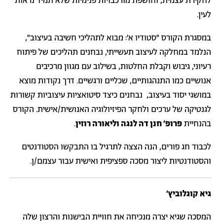
לחקירת עצמית, וחושפת מורכבויות פנימיות שלא תמיד נראות
לעין.
במסגרת הקורס "סטודיו א': מבוא לתהליכי חשיבה בעיצוב",
הנלמד במחלקה לעיצוב תעשייתי, נבחנים תהליכים של פיתוח
רעיוני, גיבוש וקבלת החלטות, בשילוב עם מגוון מרכיבים
אנושיים כמו התנהגותיים, שכליים ורגשיים. דרך נקודות מוצא
במושגי יסוד בעיצוב, נבחנים כיצד סיטואציות עיצוביות קשורות
לגנטיקה של ערכים ולחקר הפיזיולוגיה האנושית/אישית. הקורס
בהנחיית
פרופ' חנן דה לנגה וליאורה רוזין
.
לכבוד חג פורים, הנה הצצה לתרגיל בו התבקשו הסטודנטים
והסטודנטיות ליצור מסכה ספציפית ואישית עבור עצמם/ן.
גיא קוגלוביץ׳
המסכה שגיא יצרה מנכיחה את חוויית הבישנות והרצון שלה