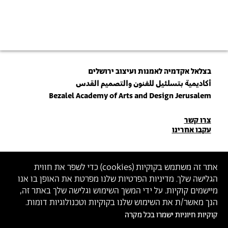
בצלאל אקדמיה לאמנות ועיצוב ירושלים
أكاديمية بتسلئيل للفنون والتصميم القدس
Bezalel Academy of Arts and Design Jerusalem
פרטי
צרו קשר
עקבו אחרינו
יצירת
קשר
הצטרפו לניוזלטר שלנו
אתר זה משתמש בקוקיות (
cookies
) כדי לשפר את חווית
הגלישה שלך. מדיניות הפרטיות שלנו מפרטת את האופן בו אנו
הכניסו כתובת מייל
מיישמים קוקיות. על ידי המשך השימוש וגלישה שלך באתר זה,
ההצטרפות מהווה הסכמה
למדיניות הפרטיות
ול
תנאי השימוש
של בצלאל
הנך מאשר/ת את השימוש שלנו בקוקיות וטכנולוגיות דומות.
קוקיות חיוניות ישמרו בכל מקרה