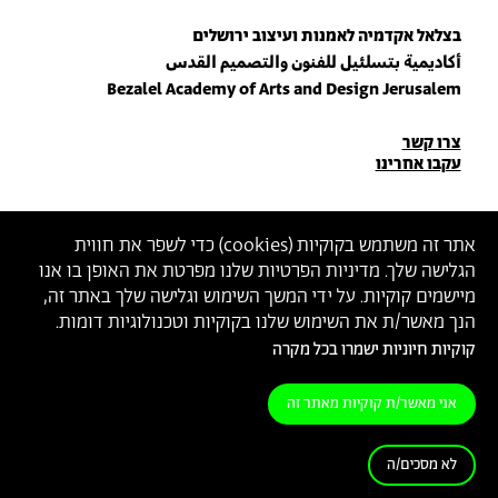
בצלאל אקדמיה לאמנות ועיצוב ירושלים
أكاديمية بتسلئيل للفنون والتصميم القدس
Bezalel Academy of Arts and Design Jerusalem
פרטי
צרו קשר
עקבו אחרינו
יצירת
קשר
הצטרפו לניוזלטר שלנו
אתר זה משתמש בקוקיות (
cookies
) כדי לשפר את חווית
הגלישה שלך. מדיניות הפרטיות שלנו מפרטת את האופן בו אנו
הכניסו כתובת מייל
מיישמים קוקיות. על ידי המשך השימוש וגלישה שלך באתר זה,
ההצטרפות מהווה הסכמה
למדיניות הפרטיות
ול
תנאי השימוש
של בצלאל
הנך מאשר/ת את השימוש שלנו בקוקיות וטכנולוגיות דומות.
קוקיות חיוניות ישמרו בכל מקרה
הצהרת נגישות
מדיניות פרטיות
תנאי שימוש
אני מאשר/ת קוקיות מאתר זה
לא מסכים/ה