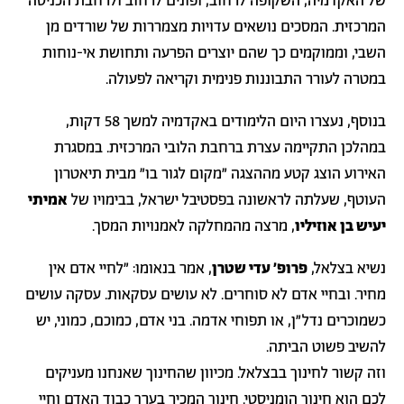
של האקדמיה, השקופה לרחוב, ופונים לרחוב ולרחבת הכניסה
המרכזית. המסכים נושאים עדויות מצמררות של שורדים מן
השבי, וממוקמים כך שהם יוצרים הפרעה ותחושת אי-נוחות
במטרה לעורר התבוננות פנימית וקריאה לפעולה.
בנוסף, נעצרו היום הלימודים באקדמיה למשך 58 דקות,
במהלכן התקיימה עצרת ברחבת הלובי המרכזית. במסגרת
האירוע הוצג קטע מההצגה ״מקום לגור בו״ מבית תיאטרון
העוטף, שעלתה לראשונה בפסטיבל ישראל, בבימויו של
אמיתי
יעיש בן אוזיליו
, מרצה מהמחלקה לאמנויות המסך.
נשיא בצלאל,
פרופ׳ עדי שטרן
, אמר בנאומו: ״לחיי אדם אין
מחיר. ובחיי אדם לא סוחרים. לא עושים עסקאות. עסקה עושים
כשמוכרים נדל״ן, או תפוחי אדמה. בני אדם, כמוכם, כמוני, יש
להשיב פשוט הביתה.
וזה קשור לחינוך בבצלאל. מכיוון שהחינוך שאנחנו מעניקים
לכם הוא חינוך הומניסטי. חינוך המכיר בערך כבוד האדם וחיי