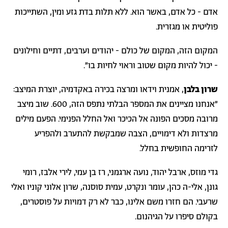
אדם - כל אדם, באשר הוא. ללא תלות בדת גזע ומין, השתייכות
פוליטית או מגזרית.
המקום הזה, המקום של כולם - יהודים וערבים, דתיים וחילונים
- יכול להיות מקום שטוב וראוי לחיות בו".
שרון בלבן
, אמנית וידאו ומרצה בכירה באקדמיה, יוצרת המיצב:
״אנחנו מציינים את המספר הבלתי נתפס הזה, 600. שוב מיצב
מרובה מסכים הפונה אל הכיכר ואל החלל הפנימי. הפעם מילים
מרצדות ולא דימויים, הצבה שמבקשת להתערב ולהפריע
לזרימה החופשית בחלל.
גדי מוזס, ארבל יהוד, נועה ארגמני, רז בן עמי, לירי אלבז, רומי
גונן, אלי-ה כהן, עומר ונקרט, עמית סוסנה, שרון אלוני קוניו ואלי
שרעבי. הם חזרו משם אלינו, כבר לא רק דמויות על פוסטרים,
בקולם סיפרו על הגיהנום.