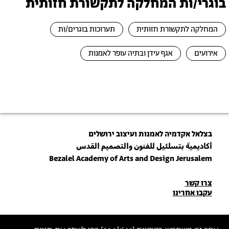
בוגרי/ות המחלקה לתקשורת חזותית
המחלקה לתקשורת חזותית
תערוכות בוגרים/ות
אירועים
אגף עידן ובתיה עופר לאמנות
בצלאל אקדמיה לאמנות ועיצוב ירושלים
أكاديمية بتسلئيل للفنون والتصميم القدس
Bezalel Academy of Arts and Design Jerusalem
פרטי
צרו קשר
עקבו אחרינו
יצירת
קשר
הצטרפו לניוזלטר שלנו