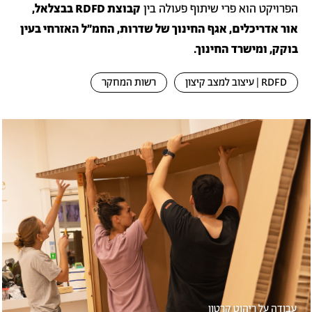
הפרויקט הוא פרי שיתוף פעולה בין
קבוצת RDFD בבצלאל,
אור אדריכלים, אגף החינוך של שדרות, החמ"ל האזרחי בעין
בוקק, ומישרד החינוך.
RDFD | עיצוב למצב קיצון
רשות המחקר
לריית
תמונה
מונות
עבודה על ריהוט קרטון