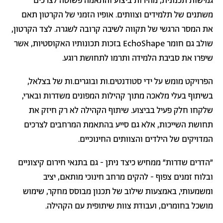
גמישות תכנונית, מהירות ביצוע והתאמה פשוטה לצרכים
משתנים של תלמידים וצוותים. אופיו הזמני של הקרטון תאם
את המסר הרגשי של תקווה לשיבה קרובה לשגרה. לצד הקרטון,
שולב גם חומר EchoShape בזכות תכונותיו האקוסטיות, אשר
שיפרו את סביבת הלמידה ותרמו לתחושת רוגע.
הפרויקט מומש על ידי סטודנטים.ות ובוגרים.ות של בצלאל,
בשיתוף בעלי מלאכה מתוך קהילות המפונים משדרות ובארי,
שלקחו חלק פעיל בביצוע. שיתוף הקהילה לא רק חיזק את
תחושת השייכות, אלא גם סייע בהתאמת המרחבים לצרכים
המדויקים של הילדים והצוותים החינוכיים.
"הדרים שדרות" ממחיש כיצד ניתן - גם בתנאי חירום קיצוניים
ובלוח זמנים צפוף - להקים מרחב חינוכי מותאם, יציב
ומשמעותי, באמצעות שילוב של תכנון מבוסס מחקר, שימוש
מושכל בחומרים, ועבודת צוות שיתופית עם הקהילה.