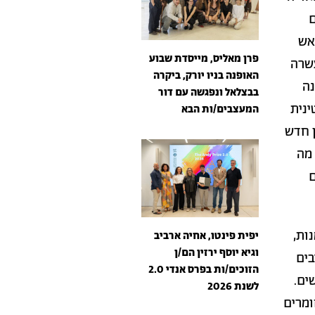
ם
ם 2017–2025 כיהן כראש
פרן מאליס, מייסדת שבוע
לימודים הועשרה
האופנה בניו יורק, ביקרה
נה
בבצלאל ונפגשה עם דור
ינית
המעצבים/ות הבא
ן חדש
ת, מה
ם
ות,
יפית פינטו, אחיה ארביב
וגיא יוסף ירזין הם/ן
בים
הזוכים/ות בפרס אנדי 2.0
ים.
לשנת 2026
ומרים