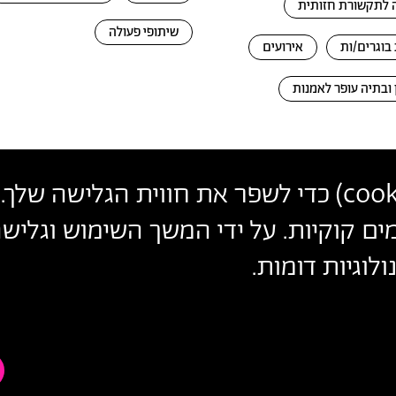
לתקשורת חזותית
שיתופי פעולה
בוגרים/ות
אירועים
 ובתיה עופר לאמנות
cook
) כדי לשפר את חווית הגלישה שלך. 
פרטי
צרו קשר
הצטרפו לניוזלטר שלנו
ים קוקיות. על ידי המשך השימוש וגלי
עקבו אחרינו
יצירת
לוגיות דומות.
הכניסו כתובת מייל
קשר
ההצטרפות מהווה הסכמה
למדיניות הפרטיות
ול
תנאי השימוש
של 
הצהרת נגישות
מדיניות פרטיות
ת