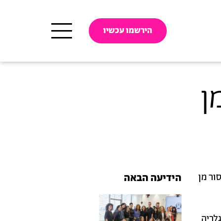
הירשמו עכשיו
ן
ור מן
הידיעה הבאה
לריה