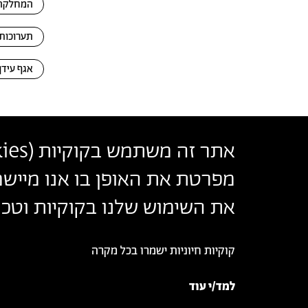
המחלקה 
תערוכות 
אגף עידן
אתר זה משתמש בקוקיות (
ies
בצלאל אקדמיה לאמנות ועיצוב ירושלים
מפרטת את האופן בו אנו מיישמ
أكاديمية بتسلئيل للفنون والتصميم القدس
Bezalel Academy of Arts and Design Jerusalem
את השימוש שלנו בקוקיות וטכנו
קוקיות חיוניות ישמרו בכל מקרה
© 2026 בצלאל אקדמיה לאמנות ועיצוב ירושלים
למד/י עוד