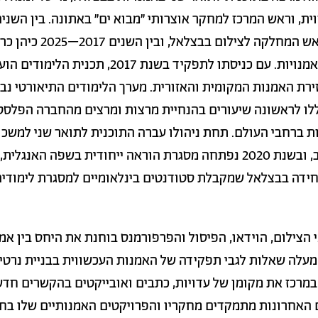
ת, וראש המרכז למחקר אוצרותי "מבוא ים" באתונה. בין השני
2015–2017 כיהן כראש המחלקה לצילום בבצלאל, ובין השני
התכנית לתואר שני באמנויות. עם כניסתו לתפקיד בשנת 2017, תכנית ה
רת האמנות המקומית והאזורית. מערך הלימודים התיאורטי נב
לו לראשונה שיעורים בהנחיית מרצות ומרצים מהחברה הפלסט
ות ברחבי העולם. תחת ניהולו עברה התוכנית לתואר שני למשכ
ברחוב הרצל, תל אביב, ובשנת 2020 נפתחה מסגרת הוראה ייחודית בשפה האנגלי
ידה בבצלאל שמקבלת סטודנטים בינלאומיים למסגרת לימודי
 הצילום, הוידאו, הפיסול והפרפורמנס בוחנת את היחס בין אמנ
תו מעלה שאלות לגבי תפקידה של האמנות העכשווית בבניית נרטי
במרכז את מקומן של עדויות, כתבים ואובייקטים בהקשרים חדש
האחרונות מתמקדים מחקריו והפרויקטים האמנותיים שלו בח