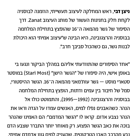
ניצן דבי
, ראש המחלקה לעיצוב תעשייתי, הוזמנה לבוסניה
לקחת חלק בחגיגות העשור של מותג העיצוב Zanat. דרך
הסיפור של גשר מהמאה ה־16 שהופצץ בתחילת המלחמה
בבוסניה והרצגובינה, היא הבינה ש״עיצוב אמיתי הוא היכולת
לבנות גשר, גם כשהכול סביבך חרב״.
״אחד הסיפורים שהתוודעתי אליהם במהלך הביקור ונגעו בי
באופן אישי, היה סיפורו של ״הגשר הישן״ (Stari Most) במוסטר
סטארי מוסט – גשר עות׳מאני מהמאה ה־16. הגשר ההיסטורי,
סמל של חיבור בין עמים ודתות, הופצץ בתחילת המלחמה
בבוסניה והרצגובינה (1992–1995), והתמוטט כולו אל
הנהר. כשהאבנים נפלו למים, האנשים עמדו על הגדה וראו את
הנהר נצבע אדום. קראו לו ״הגשר המדמם״: הם האמינו שהנהר
בוכה את כאב הגשר הפצוע. רק מאוחר יותר התברר שצבע הדם
נבע מהרכב האבן הטרקוטית, שהעניק למים גוון אדמדם אמיתי,