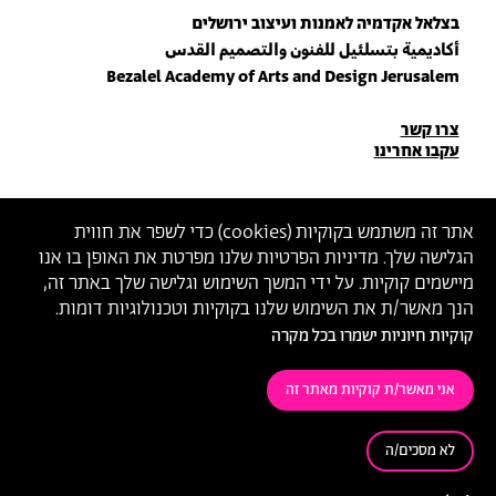
בצלאל אקדמיה לאמנות ועיצוב ירושלים
أكاديمية بتسلئيل للفنون والتصميم القدس
Bezalel Academy of Arts and Design Jerusalem
פרטי
צרו קשר
עקבו אחרינו
יצירת
קשר
הצטרפו לניוזלטר שלנו
אתר זה משתמש בקוקיות (
cookies
) כדי לשפר את חווית
הגלישה שלך. מדיניות הפרטיות שלנו מפרטת את האופן בו אנו
הכניסו כתובת מייל
מיישמים קוקיות. על ידי המשך השימוש וגלישה שלך באתר זה,
ההצטרפות מהווה הסכמה
למדיניות הפרטיות
ול
תנאי השימוש
של בצלאל
הנך מאשר/ת את השימוש שלנו בקוקיות וטכנולוגיות דומות.
קוקיות חיוניות ישמרו בכל מקרה
הצהרת נגישות
מדיניות פרטיות
תנאי שימוש
אני מאשר/ת קוקיות מאתר זה
לא מסכים/ה
© 2026 בצלאל אקדמיה לאמנות ועיצוב ירושלים