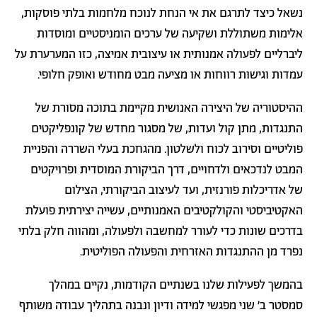
נשאל כיצד לתרגם את אי הנחת לנוכח מלחמות בלתי פוסקות,
אלימות משתוללת ושקיעה של ערכים הומניסטיים ומוסדות
ליברליים לפעולה אמנותית או עיצובית אמיצה, כזו המערערת על
עמדות וגישות רווחות או מציעה מבט מחודש ואופק חלופי.
ההיסטוריה של היצירה האנושית מקיימת בתוכה מסורת של
התנגדות, מתן קול ועדות, של מסגור מחדש של קונפליקטים
פוליטיים וסירוב לכוח ולשלטון. מהגחכת בעלי השררה והפניית
המבט לנדכאים ולדחויים, דרך הביקורת המוסדית ופרויקטים
של אדריכלות פורנזית, ועד לעיצוב הביקורתי, הצילום
האקטיביסטי והקולקטיבים האמנותיים, עשייה יצירתית פועלת
בדרכים שונות כדי לעורר למחשבה ולפעולה, ומהווה חלק בלתי
נפרד מן ההתנגדות האזרחית והפעולה הפוליטית.
בהמשך לפעילות שלנו בשנתיים הקודמות, נקיים במהלך
סמסטר ב׳ שני מפגשי למידה ודיון ונבנה בתהליך עבודה משותף