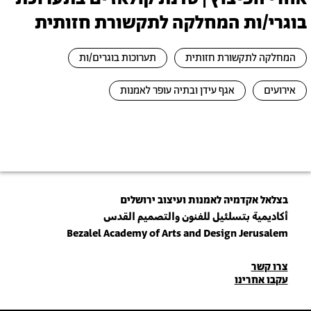
בוגרי/ות המחלקה לתקשורת חזותית
המחלקה לתקשורת חזותית
תערוכות בוגרים/ות
אירועים
אגף עידן ובתיה עופר לאמנות
בצלאל אקדמיה לאמנות ועיצוב ירושלים
أكاديمية بتسلئيل للفنون والتصميم القدس
Bezalel Academy of Arts and Design Jerusalem
פרטי
צרו קשר
עקבו אחרינו
יצירת