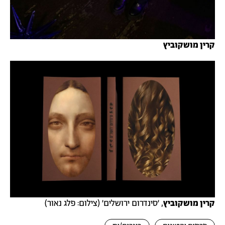
קרין מושקוביץ
קרין מושקוביץ
, ׳סינדרום ירושלים׳ (צילום: פלג נאור)