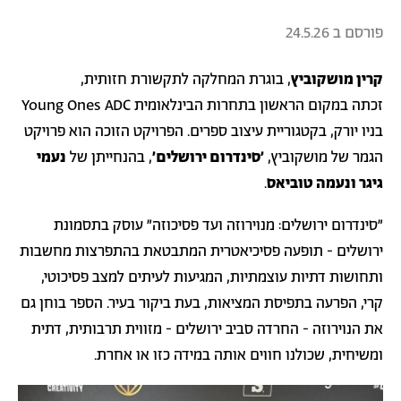
פורסם ב
24.5.26
קרין מושקוביץ
, בוגרת המחלקה לתקשורת חזותית,
זכתה במקום הראשון בתחרות הבינלאומית Young Ones ADC
בניו יורק, בקטגוריית עיצוב ספרים. הפרויקט הזוכה הוא פרויקט
הגמר של מושקוביץ,
׳סינדרום ירושלים׳
, בהנחייתן של
נעמי
גיגר ונעמה טוביאס
.
״סינדרום ירושלים: מנוירוזה ועד פסיכוזה״ עוסק בתסמונת
ירושלים - תופעה פסיכיאטרית המתבטאת בהתפרצות מחשבות
ותחושות דתיות עוצמתיות, המגיעות לעיתים למצב פסיכוטי,
קרי, הפרעה בתפיסת המציאות, בעת ביקור בעיר. הספר בוחן גם
את הנוירוזה - החרדה סביב ירושלים - מזווית תרבותית, דתית
ומשיחית, שכולנו חווים אותה במידה כזו או אחרת.