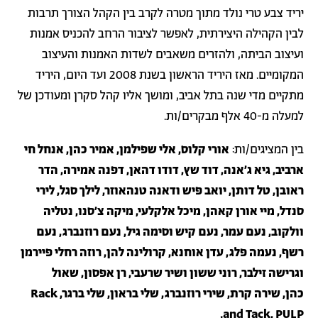
יריד צבע טרי נולד מתוך מטרה לקרב בין הקהל הצורך תרבות
לבין הקהילה היצירתית, לאפשר לציבור הרחב להכניס אמנות
ועיצוב הביתה, ולהזרים משאבים לשדות האמנות והעיצוב
המקומיים. מאז היריד הראשון בשנת 2008 ועד היום, היריד
מתקיים מדי שנה בתל אביב, ומושך אליו קהל סקרן ומעודכן של
למעלה מ-40 אלף מבקרים/ות.
בין המציגים/ות:
אורי קלוס, אלי שפילמן, אמיר כהן, אנחל חי
ארביב, גיא ג׳אנה, דוד שץ, דודו דהאן, דפנה אמירה, הדר
ראובן, טל דותן, יואב פיש ודאנה טנהאוזר, לילך סגל, לירי
סנדל, מיי אורן קאהן, מיכל אלקלעי, מיקה צ׳סנו, נטליה
וולקוב, נעם עמר, נעם קיש וסימה גיל, נעם רוזנברג, נעם
רשף, נעמה פלג, עדן אוחנא, קרולינה להן, רוזה רחלי פיירמן
וגרישה זילבר, רוני ששון ושיר שרעבי, רן אפסון, שאול
כהן, שירה קרת, שירי רוזנברג, שלי בראון, שלי ברגר, Rack
and Tack, PULP.