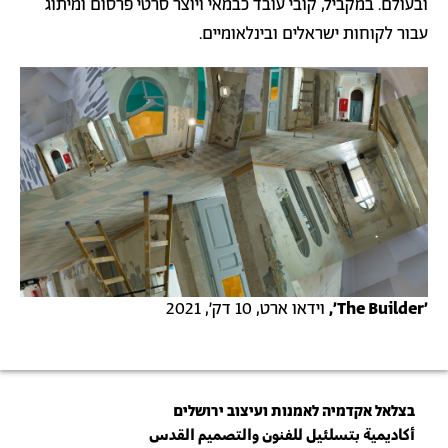
ובעולם. במקביל, קובי עובד כבמאי ויוצר סרטי פרסום ומיתוג
עבור לקוחות ישראלים ובינלאומיים.
׳The Builder׳,
וידאו ארט, 10 דק׳, 2021
בצלאל אקדמיה לאמנות ועיצוב ירושלים
أكاديمية بتسلئيل للفنون والتصميم القدس