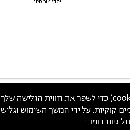
יסקי מור סיון.
פרטי
צרו קשר
הצטרפו לניוזלטר שלנו
cook
) כדי לשפר את חווית הגלישה שלך. 
עקבו אחרינו
יצירת
ים קוקיות. על ידי המשך השימוש וגלי
הכניסו כתובת מייל
קשר
לוגיות דומות.
ההצטרפות מהווה הסכמה
למדיניות הפרטיות
ול
תנאי השימוש
של 