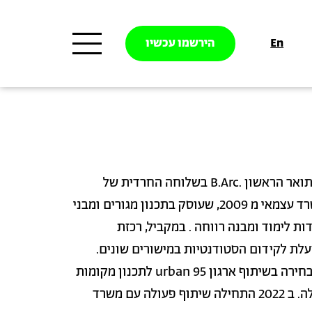
En
הירשמו עכשיו
יהודית מלכה, בוגרת לימודי התואר הראשון .B.Arc בשלוחה החרדית של
בצלאל משנת 2021. בעלת משרד עצמאי מ 2009, שעוסק בתכנון מגורים ומבני
דות לימוד ומבנה רווחה . במקביל, רכזת
 בשלוחה מ 2021, ופועלת לקידום הסטודנטיות במישורים שונים.
בסמסטר הקרוב תעביר קורס בחירה בשיתוף ארגון urban 95 לתכנון מקומות
בעיר בית שמש בשיתוף הקהילה. ב 2022 התחילה שיתוף פעולה עם משרד