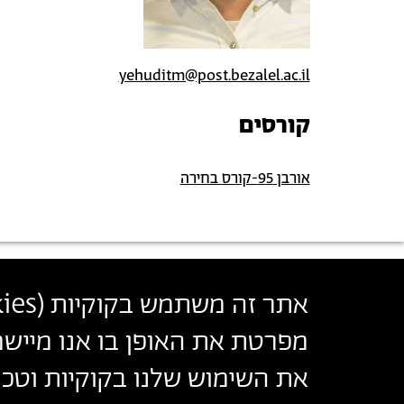
yehuditm@post.bezalel.ac.il
קורסים
אורבן 95-קורס בחירה
בצלאל אקדמיה לאמנות ועיצוב ירושלים
אתר זה משתמש בקוקיות (
ies
أكاديمية بتسلئيل للفنون والتصميم القدس
מפרטת את האופן בו אנו מיישמ
Bezalel Academy of Arts and Design Jerusalem
את השימוש שלנו בקוקיות וטכנו