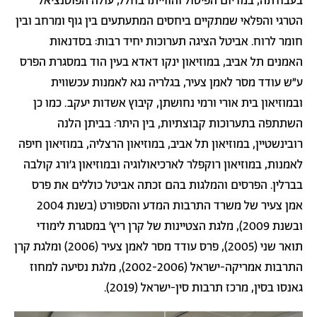
בעבודתה, במדיום הפיסול והווייתו בחלל, עולה הפוטנציאל
הטרגי והפלאי שמתקיים ביחסים המתעתעים בין גוף ומרחב ובין
חומר לרוח. אביטל הציגה תערוכות יחיד רבות: בסדנאות
האמנים תל אביב, במוזיאון ינקו דאדא בעין הוד במסגרת הפרס
ע"ש עודד מסר לאמן צעיר, בגלריה נגא לאמנות עכשווית
ובמוזיאון בית אורי ורמי נחושתן, קיבוץ אשדות יעקב. כמו כן
השתתפה בתערוכות קבוצתיות, בין היתר: בביתן הלנה
רובינשטיין, במוזיאון תל אביב, במוזיאון הרצליה, במוזיאון חיפה
לאמנות, במוזיאון רוקפלר לארכיאולוגיה ובמוזיאון ג'ורג קולבה
בברלין. הפרסים והמלגות בהם זכתה אביטל כוללים את פרס
אמן צעיר של משרד התרבות המדע והספורט (בשנת 2004
ובשנת 2009), מלגת הצטיינות של קרן ריץ' במסגרת לימודי
תואר שני (2005), פרס עודד מסר לאמן צעיר (2006) ומלגת קרן
התרבות אמריקה-ישראל (2002-2006), מלגת נסיעה למחוז
גאנסו בסין, מרכז תרבות סין-ישראל (2019).