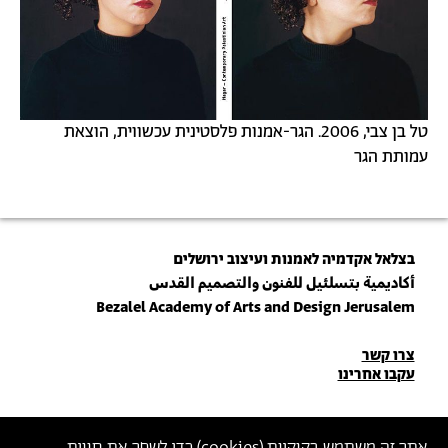
טל בן צבי, 2006. הגר-אמנות פלסטינית עכשווית, הוצאת
עמותת הגר
בצלאל אקדמיה לאמנות ועיצוב ירושלים
أكاديمية بتسلئيل للفنون والتصميم القدس
Bezalel Academy of Arts and Design Jerusalem
פרטי
צרו קשר
עקבו אחרינו
יצירת
קשר
הצטרפו לניוזלטר שלנו