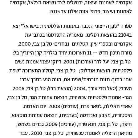
אקדמיה לאמנות ועיצוב, ירושלים לצד נשיאת בצלאל, אקדמיה
לאמנות ועיצוב, פרופ' אווה אילוז עד 2015
.
ספרה "סַבְּרָה ייצוגי הנכבה באמנות הפלסטינית בישראל" יצא
ב2104 בהוצאת רסלינג.
מאמריה התפרסמו בכתבי עת
אקדמיים ובספרי עיון. קטלוגים
נבחרים: טל בן צבי, 2000.
מזרח תיכון חדש – 11 תערוכות יחיד בגלריה קרן היינריך בל
;
טל בן צבי, יעל לרר (עורכות) 2001. דיוקן עצמי אמנות נשים
פלסטינית, הוצאת אנדלוס
;
טל בן צבי, קטלוג התערוכה "שפת
אם" בתוך: חזות מזרחית/שפת אם, הווה הנע בסבך עברו
הערבי
,
(יגאל נזרי
עורך
,2004 (
הוצאת בבל
;
טל בן צבי, 2006.
הגר- אמנות פלסטינית עכשווית, הוצאת עמותת הגר
;
טל בן צבי,
שאדי חאלילה, ג'פאר פרח, (עורכים)
2008
. יום האדמה:
היסטוריה, מאבק ואנדרטה (בערבית), הוצאת עמותת מוסאוא,
חיפה
;
טל בן צבי, חנא פרח, (עורכים) 2009. גברים בשמש,
מוזיאון הרצליה לאמנות עכשווית
;
טל בן צבי,
2010
. עבד